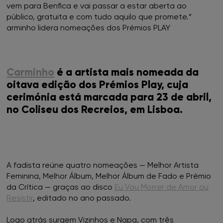
FNAC Penafiel
vem para Benfica e vai passar a estar aberta ao
público, gratuita e com tudo aquilo que promete.”
arminho lidera nomeações dos Prémios PLAY
FNAC Setúbal
FNAC Sintra
Carminho
é a artista mais nomeada da
FNAC Torres Novas
oitava edição dos Prémios Play, cuja
cerimónia está marcada para 23 de abril,
FNAC UBBO
no Coliseu dos Recreios, em Lisboa.
FNAC Vasco da Gama
FNAC Viana do Castelo
A fadista reúne quatro nomeações — Melhor Artista
Feminina, Melhor Álbum, Melhor Álbum de Fado e Prémio
FNAC Vila Real
da Crítica — graças ao disco
Eu Vou Morrer de Amor ou
Resistir
, editado no ano passado.
FNAC Viseu
Logo atrás surgem Vizinhos e Napa, com três