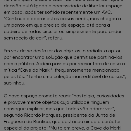
decisão está ligada à necessidade de libertar espaço
em casa, após ter sofrido recentemente um AVC.
FNAC Leiria
“Continuo a adorar estas coisas nerds, mas chegou a
um ponto em que preciso de espaço, até para a
FNAC Loulé
cadeira de rodas circular ou simplesmente para andar
sem receio de cair”, referiu.
FNAC Madeira
Em vez de se desfazer dos objetos, o radialista optou
por encontrar uma solução que permitisse partilhá-los
FNAC Mar Shopping
com o público. A ideia passou por recriar fora de casa a
mítica “Cave do Markl”, frequentemente mencionada
FNAC Montijo
pelos fãs. “Tenho uma coleção inacreditável de coisas”,
sublinhou.
FNAC NorteShopping
O novo espaço promete reunir “nostalgia, curiosidades
e provavelmente objetos cuja utilidade ninguém
FNAC NOVA SBE
consegue explicar, mas que todos vão adorar ver”,
segundo Ricardo Marques, presidente da Junta de
FNAC Oeiras
Freguesia de Benfica, que destacou ainda o carácter
especial do projeto: “Muito em breve, a Cave do Markl