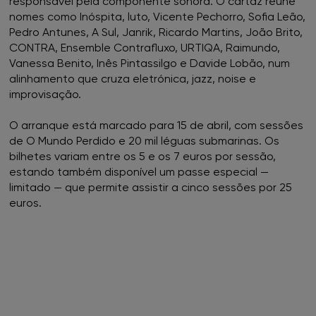
responsável pela componente sonora. O cartaz reúne
nomes como Inóspita, luto, Vicente Pechorro, Sofia Leão,
Pedro Antunes, A Sul, Janrik, Ricardo Martins, João Brito,
CONTRA, Ensemble Contrafluxo, URTIQA, Raimundo,
Vanessa Benito, Inês Pintassilgo e Davide Lobão, num
alinhamento que cruza eletrónica, jazz, noise e
improvisação.
O arranque está marcado para 15 de abril, com sessões
de O Mundo Perdido e 20 mil léguas submarinas. Os
bilhetes variam entre os 5 e os 7 euros por sessão,
estando também disponível um passe especial —
limitado — que permite assistir a cinco sessões por 25
euros.