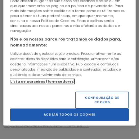
Pode aceitar ou gerir as suas escolhas clicando abaixo ou em
qualquer momento na página da política de privacidade. Para
Nascida em 1926, Vivian Maier produziu durante décadas
mais informações sobre cookies e a forma como os utilizamos ou
FNAC Alameda
um vasto conjunto de imagens, sobretudo em cidades
para alterar as tuas preferências, em qualquer momento,
consulta a nossa Política de Cookies. Estas escolhas serão
como Chicago, Nova Iorque e Los Angeles, mas o seu
sinalizadas aos nossos parceiros e não afetarão os dados de
FNAC Alfragide
trabalho só foi descoberto em 2007, após o leilão do
navegação.
espólio onde estavam guardados milhares de negativos
Nós e os nossos parceiros tratamos os dados para,
e fotografias. A divulgação online, dois anos depois, viria
FNAC AlgarveShopping
nomeadamente:
a impulsionar o reconhecimento internacional da
Utilizar dados de geolocalização precisos. Procurar ativamente as
autora.
FNAC Almada
características do dispositivo para identificação. Armazenar e/ou
aceder a informações num dispositivo. Publicidade e conteúdos
personalizados, medição de publicidade e conteúdos, estudos de
A exposição, que já passou por cidades como Viena,
FNAC Amoreiras
audiência e desenvolvimento de serviços.
Berlim, São Paulo e Seul, chega agora ao Porto numa
Lista de parceiros (fornecedores)
iniciativa promovida pela Terra Esplêndida em parceria
FNAC Av Roma
com o CPF.
CONFIGURAÇÃO DE
COOKIES
Lê aqui a entrevista de Anne Morin, curadora da
FNAC Aveiro
exposição, à Cultura FNAC.
ACEITAR TODOS OS COOKIES
https://cultura.fnac.pt/atividades-e-
FNAC Braga
exposicoes/entrevista-anne-morin/
FNAC Cascais