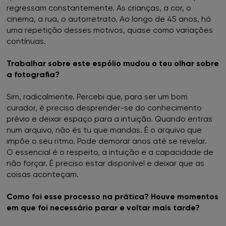
regressam constantemente. As crianças, a cor, o
FNAC Vasco da Gama
cinema, a rua, o autorretrato. Ao longo de 45 anos, há
uma repetição desses motivos, quase como variações
FNAC Viana do Castelo
contínuas.
FNAC Vila Real
Trabalhar sobre este espólio mudou o teu olhar sobre
a fotografia?
FNAC Viseu
Sim, radicalmente. Percebi que, para ser um bom
curador, é preciso desprender-se do conhecimento
prévio e deixar espaço para a intuição. Quando entras
num arquivo, não és tu que mandas. É o arquivo que
impõe o seu ritmo. Pode demorar anos até se revelar.
O essencial é o respeito, a intuição e a capacidade de
não forçar. É preciso estar disponível e deixar que as
coisas aconteçam.
Como foi esse processo na prática? Houve momentos
em que foi necessário parar e voltar mais tarde?