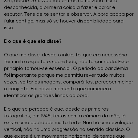
Sim, desde 2011. Quando entras numa zona muito
FNAC Montijo
desconhecida, a primeira coisa a fazer é parar e
escutar. Tens de te sentar e observar. A obra acaba por
FNAC NorteShopping
falar contigo, mas só se houver disponibilidade para
isso.
FNAC NOVA SBE
E o que é que ela disse?
FNAC Oeiras
O que me disse, desde o início, foi que era necessário
ter muito respeito e, sobretudo, não forçar nada. Esse
FNAC Penafiel
princípio tornou-se essencial. O período da pandemia
foi importante porque me permitiu rever tudo muitas
vezes, voltar às imagens, compará-las, perceber melhor
FNAC Setúbal
o conjunto. Foi nesse momento que comecei a
identificar as grandes linhas da obra.
FNAC Sintra
E o que se percebe é que, desde as primeiras
FNAC Torres Novas
fotografias, em 1948, feitas com a câmara da mãe, já
existe uma qualidade muito forte. Não há uma evolução
FNAC UBBO
vertical, não há uma progressão no sentido clássico. O
que existe é um movimento horizontal de temas que