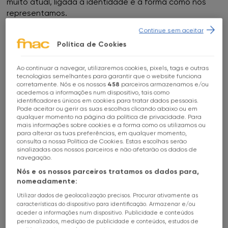
muito atual, ligada à identidade e à forma como nos
representamos.
Continue sem aceitar
Vivian Maier é provavelmente a fotógrafa que mais
Política de Cookies
autorretratos fez. Estima-se que tenha feito cerca de
23 mil ao longo de 45 anos. Isso revela uma
investigação contínua sobre si própria e sobre a
Ao continuar a navegar, utilizaremos cookies, pixels, tags e outras
Escolhe a tua loja FNAC
tecnologias semelhantes para garantir que o website funciona
imagem.
corretamente. Nós e os nossos
458
parceiros armazenamos e/ou
acedemos a informações num dispositivo, tais como
identificadores únicos em cookies para tratar dados pessoais.
Existe ainda outro elemento importante. Durante
Todas as Lojas
Pode aceitar ou gerir as suas escolhas clicando abaixo ou em
grande parte da sua vida foi uma invisível, uma
qualquer momento na página da política de privacidade. Para
desconhecida, e em pouco tempo tornou-se um ícone.
mais informações sobre cookies e a forma como os utilizamos ou
FNAC Alameda
para alterar as tuas preferências, em qualquer momento,
Era uma ama e hoje é uma figura central na história da
consulta a nossa Política de Cookies. Estas escolhas serão
fotografia. Essa transformação também contribui para
sinalizadas aos nossos parceiros e não afetarão os dados de
FNAC Alfragide
a forma como a obra é hoje recebida.
navegação.
Nós e os nossos parceiros tratamos os dados para,
FNAC AlgarveShopping
Em 2007, um conjunto de negativos comprado por
nomeadamente:
acaso num leilão — por pouco mais de 300 euros —
Utilizar dados de geolocalização precisos. Procurar ativamente as
viria a revelar o olhar até então desconhecido
FNAC Almada
características do dispositivo para identificação. Armazenar e/ou
aceder a informações num dispositivo. Publicidade e conteúdos
de Vivian Maier. Hoje, parte desse espólio
personalizados, medição de publicidade e conteúdos, estudos de
está nesta exposição. Como se constrói uma