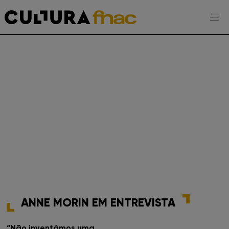
Escolhe a tua FNAC
AGENDA
EXPOSIÇÕES
PROJETOS CULTURA FNAC
ENTREVISTAS
ANNE MORIN EM ENTREVISTA
TOMA-NOTA
“Não inventámos uma