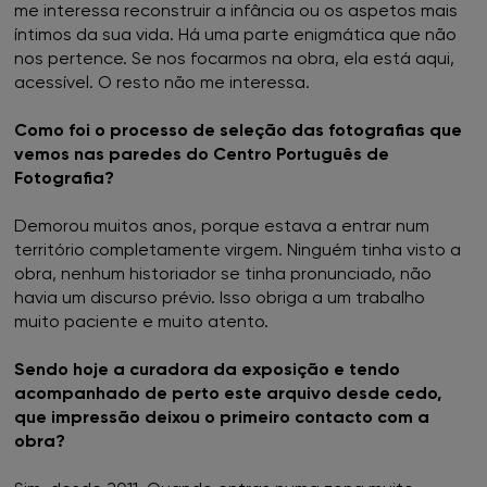
me interessa reconstruir a infância ou os aspetos mais
FNAC Évora
íntimos da sua vida. Há uma parte enigmática que não
nos pertence. Se nos focarmos na obra, ela está aqui,
FNAC Faro
acessível. O resto não me interessa.
FNAC Gaia
Como foi o processo de seleção das fotografias que
vemos nas paredes do Centro Português de
FNAC Guimarães
Fotografia?
Demorou muitos anos, porque estava a entrar num
FNAC IST
território completamente virgem. Ninguém tinha visto a
obra, nenhum historiador se tinha pronunciado, não
FNAC Leiria
havia um discurso prévio. Isso obriga a um trabalho
muito paciente e muito atento.
FNAC Loulé
Sendo hoje a curadora da exposição e tendo
acompanhado de perto este arquivo desde cedo,
FNAC Madeira
que impressão deixou o primeiro contacto com a
obra?
FNAC Mar Shopping