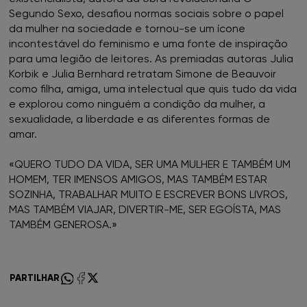
Segundo Sexo, desafiou normas sociais sobre o papel
FNAC Chiado
da mulher na sociedade e tornou-se um ícone
incontestável do feminismo e uma fonte de inspiração
FNAC Coimbra
para uma legião de leitores. As premiadas autoras Julia
Korbik e Julia Bernhard retratam Simone de Beauvoir
FNAC Colombo
como filha, amiga, uma intelectual que quis tudo da vida
e explorou como ninguém a condição da mulher, a
sexualidade, a liberdade e as diferentes formas de
FNAC Évora
amar.
FNAC Faro
«QUERO TUDO DA VIDA, SER UMA MULHER E TAMBÉM UM
HOMEM, TER IMENSOS AMIGOS, MAS TAMBÉM ESTAR
FNAC Gaia
SOZINHA, TRABALHAR MUITO E ESCREVER BONS LIVROS,
MAS TAMBÉM VIAJAR, DIVERTIR-ME, SER EGOÍSTA, MAS
TAMBÉM GENEROSA.»
FNAC Guimarães
FNAC IST
PARTILHAR
FNAC Leiria