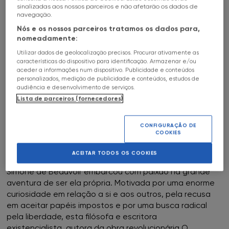
sinalizadas aos nossos parceiros e não afetarão os dados de
HALL OF FAME
01
Sep
-
20
Oct
Date
FNAC Alfragide
a
c
navegação.
Nós e os nossos parceiros tratamos os dados para,
ENTRADA LIVRE
SOBRE
FNAC AlgarveShopping
nomeadamente:
SIMONE DE BEAUVOIR
Utilizar dados de geolocalização precisos. Procurar ativamente as
FNAC Almada
características do dispositivo para identificação. Armazenar e/ou
FNAC ALMADA
aceder a informações num dispositivo. Publicidade e conteúdos
personalizados, medição de publicidade e conteúdos, estudos de
FNAC Amoreiras
audiência e desenvolvimento de serviços.
Lista de parceiros (fornecedores)
UMA BIOGRAFIA ÚNICA E APAIXONANTE QUE MERGULHA
FNAC Av Roma
NA VIDA DE UMA DAS MULHERES MAIS INFLUENTES DE
TODOS OS TEMPOS
CONFIGURAÇÃO DE
COOKIES
FNAC Aveiro
Desde a infância, numa época em que as mulheres não
ACEITAR TODOS OS COOKIES
podiam estudar, votar ou escolher a sua profissão,
FNAC Braga
Simone de Beauvoir embarcou com paixão na grande
aventura de ser ela própria. Motivada por uma enorme
FNAC Cascais
curiosidade em relação a si e aos outros, pela recusa
em aceitar papéis impostos e por uma busca radical
pela liberdade, esta filósofa e escritora
FNAC Castelo Branco
existencialista, autora da obra revolucionária O