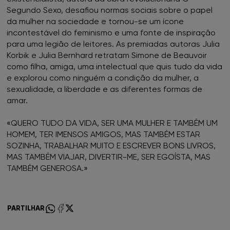
Segundo Sexo, desafiou normas sociais sobre o papel
FNAC Chiado
da mulher na sociedade e tornou-se um ícone
incontestável do feminismo e uma fonte de inspiração
FNAC Coimbra
para uma legião de leitores. As premiadas autoras Julia
Korbik e Julia Bernhard retratam Simone de Beauvoir
FNAC Colombo
como filha, amiga, uma intelectual que quis tudo da vida
e explorou como ninguém a condição da mulher, a
sexualidade, a liberdade e as diferentes formas de
FNAC Évora
amar.
FNAC Faro
«QUERO TUDO DA VIDA, SER UMA MULHER E TAMBÉM UM
HOMEM, TER IMENSOS AMIGOS, MAS TAMBÉM ESTAR
FNAC Gaia
SOZINHA, TRABALHAR MUITO E ESCREVER BONS LIVROS,
MAS TAMBÉM VIAJAR, DIVERTIR-ME, SER EGOÍSTA, MAS
TAMBÉM GENEROSA.»
FNAC Guimarães
FNAC IST
PARTILHAR
FNAC Leiria