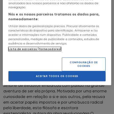
sinalizadas aos nossos parceiros e não afetarão os dados de
HALL OF FAME
16
Jun
-
31
Jul
Date
FNAC Alfragide
a
c
navegação.
Nós e os nossos parceiros tratamos os dados para,
ENTRADA LIVRE
SOBRE
FNAC AlgarveShopping
nomeadamente:
SIMONE DE BEAUVOIR
Utilizar dados de geolocalização precisos. Procurar ativamente as
FNAC Almada
características do dispositivo para identificação. Armazenar e/ou
FNAC CHIADO
aceder a informações num dispositivo. Publicidade e conteúdos
personalizados, medição de publicidade e conteúdos, estudos de
FNAC Amoreiras
audiência e desenvolvimento de serviços.
Lista de parceiros (fornecedores)
UMA BIOGRAFIA ÚNICA E APAIXONANTE QUE MERGULHA
FNAC Av Roma
NA VIDA DE UMA DAS MULHERES MAIS INFLUENTES DE
TODOS OS TEMPOS
CONFIGURAÇÃO DE
COOKIES
FNAC Aveiro
Desde a infância, numa época em que as mulheres não
ACEITAR TODOS OS COOKIES
podiam estudar, votar ou escolher a sua profissão,
FNAC Braga
Simone de Beauvoir embarcou com paixão na grande
aventura de ser ela própria. Motivada por uma enorme
FNAC Cascais
curiosidade em relação a si e aos outros, pela recusa
em aceitar papéis impostos e por uma busca radical
pela liberdade, esta filósofa e escritora
FNAC Castelo Branco
existencialista, autora da obra revolucionária O