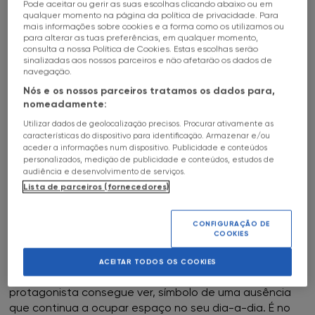
Pode aceitar ou gerir as suas escolhas clicando abaixo ou em
HALL OF FAME
15
Jun
-
31
Jul
Date
a
c
qualquer momento na página da política de privacidade. Para
mais informações sobre cookies e a forma como os utilizamos ou
FNAC Alameda
para alterar as tuas preferências, em qualquer momento,
SOBRE
O CÃO INVISÍVEL
consulta a nossa Política de Cookies. Estas escolhas serão
sinalizadas aos nossos parceiros e não afetarão os dados de
FNAC Alfragide
navegação.
FNAC GUIMARÃES
Nós e os nossos parceiros tratamos os dados para,
FNAC AlgarveShopping
nomeadamente:
O CÃO INVISÍVEL
Utilizar dados de geolocalização precisos. Procurar ativamente as
ILUSTRAÇÕES DE WANDSON LISBOA
FNAC Almada
características do dispositivo para identificação. Armazenar e/ou
aceder a informações num dispositivo. Publicidade e conteúdos
personalizados, medição de publicidade e conteúdos, estudos de
O Cão Invisível
, de Wandson Lisboa, é uma narrativa
FNAC Amoreiras
audiência e desenvolvimento de serviços.
sensível e comovente sobre perda, solidão e a
Lista de parceiros (fornecedores)
possibilidade de recomeço. A história acompanha um
FNAC Av Roma
homem que, todos os dias, percorre o bairro com uma
CONFIGURAÇÃO DE
trela vazia na mão - algo que intriga quem o observa.
COOKIES
FNAC Aveiro
Através de uma linguagem delicada e acessível, a obra
ACEITAR TODOS OS COOKIES
revela a presença silenciosa de um cão que só o
FNAC Braga
protagonista consegue ver, símbolo de uma ausência
que continua a ocupar espaço no seu dia-a-dia. É no
FNAC Cascais