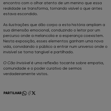
encontro com o olhar atento de um menino que essa
realidade se transforma, tornando visível o que antes
FNAC Castelo Branco
estava escondido.
As ilustrações que dão corpo a esta história ampliam a
FNAC Chiado
sua dimensão emocional, conduzindo o leitor por um
percurso onde a melancolia e a esperança coexistem.
FNAC Coimbra
Nesta exposição, esses elementos ganham uma nova
vida, convidando o público a entrar num universo onde o
FNAC Colombo
invisível se torna tangível e partilhado.
FNAC Évora
O Cão Invisível
é uma reflexão tocante sobre empatia,
comunidade e o poder curativo de sermos
verdadeiramente vistos.
FNAC Faro
FNAC Gaia
PARTILHAR
FNAC Guimarães