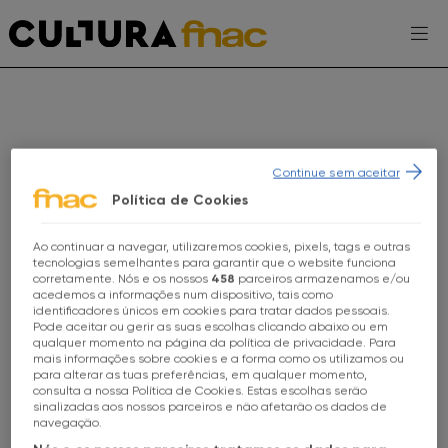
Escolhe a tua FNAC
PT
Continue sem aceitar
Política de Cookies
Ao continuar a navegar, utilizaremos cookies, pixels, tags e outras
AGENDA
Escolhe a tua loja FNAC
tecnologias semelhantes para garantir que o website funciona
corretamente. Nós e os nossos
458
parceiros armazenamos e/ou
EXPOSIÇÕES
acedemos a informações num dispositivo, tais como
identificadores únicos em cookies para tratar dados pessoais.
Todas as lojas
Pode aceitar ou gerir as suas escolhas clicando abaixo ou em
PROJETOS CULTURA FNAC
qualquer momento na página da política de privacidade. Para
mais informações sobre cookies e a forma como os utilizamos ou
FNAC Alameda
para alterar as tuas preferências, em qualquer momento,
ENTREVISTAS
consulta a nossa Política de Cookies. Estas escolhas serão
sinalizadas aos nossos parceiros e não afetarão os dados de
FNAC Alfragide
TOMA-NOTA
navegação.
WORKSHOP
FAMÍLIA