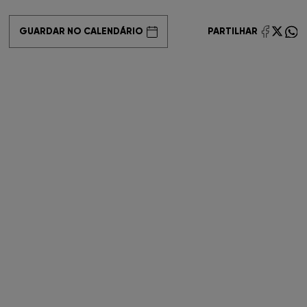
FNAC Coimbra
GUARDAR NO CALENDÁRIO
PARTILHAR
FNAC Colombo
FNAC Évora
FNAC Faro
FNAC Gaia
FNAC Guimarães
FNAC IST
FNAC Leiria
FNAC Loulé