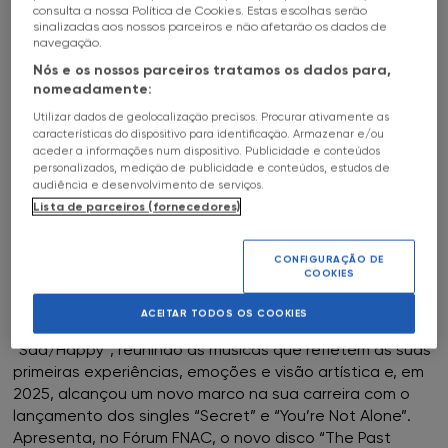
consulta a nossa Política de Cookies. Estas escolhas serão
HALL OF FAME
24
May
17h00
a
c
sinalizadas aos nossos parceiros e não afetarão os dados de
FNAC Alfragide
navegação.
SOBRE
ZINHA
Nós e os nossos parceiros tratamos os dados para,
FNAC AlgarveShopping
nomeadamente:
FNAC GAIA
Utilizar dados de geolocalização precisos. Procurar ativamente as
FNAC Almada
características do dispositivo para identificação. Armazenar e/ou
aceder a informações num dispositivo. Publicidade e conteúdos
personalizados, medição de publicidade e conteúdos, estudos de
Apresentação do novo disco “The Past Tense”
FNAC Amoreiras
audiência e desenvolvimento de serviços.
Lista de parceiros (fornecedores)
A Zinha é uma cantora e compositora cuja paixão pela
FNAC Av Roma
música começou cedo, inspirada pelos filmes musicais
que via na televisão. Participou no programa de
CONFIGURAÇÃO DE
COOKIES
talentos “The Voice Portugal”, onde fez parte da equipa
FNAC Aveiro
do Fernando Daniel.
ACEITAR TODOS OS COOKIES
Em 2024, lançou o seu primeiro EP, intitulado
FNAC Braga
“Sad/Happy”, reunindo as músicas que refletem as suas
primeiras experiências, emoções e visão artística e, em
FNAC Cascais
2025, alcançou um novo marco na sua carreira com o
lançamento dos singles “Secret” e “You’re Not Alone”.
Apresenta, no Fórum FNAC, o novo disco “The Past
FNAC Castelo Branco