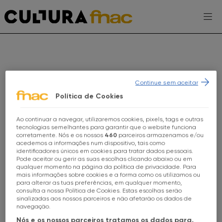
Escolhe a tua FNAC
PT
Continue sem aceitar
Política de Cookies
Ao continuar a navegar, utilizaremos cookies, pixels, tags e outras
Escolhe a tua loja FNAC
AGENDA
tecnologias semelhantes para garantir que o website funciona
corretamente. Nós e os nossos
460
parceiros armazenamos e/ou
acedemos a informações num dispositivo, tais como
EXPOSIÇÕES
identificadores únicos em cookies para tratar dados pessoais.
Todas as lojas
Pode aceitar ou gerir as suas escolhas clicando abaixo ou em
PROJETOS CULTURA FNAC
qualquer momento na página da política de privacidade. Para
mais informações sobre cookies e a forma como os utilizamos ou
FNAC Alameda
para alterar as tuas preferências, em qualquer momento,
ENTREVISTAS
consulta a nossa Política de Cookies. Estas escolhas serão
sinalizadas aos nossos parceiros e não afetarão os dados de
FNAC Alfragide
navegação.
TOMA-NOTA
BOOK TALKS
POESIA
Nós e os nossos parceiros tratamos os dados para,