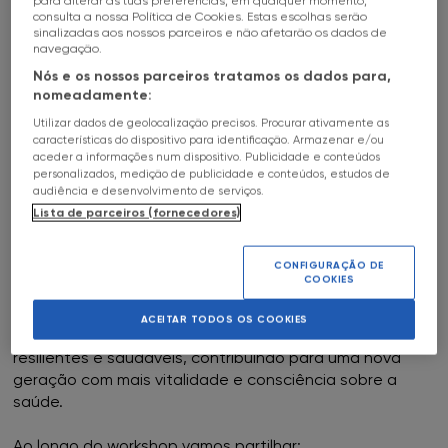
para alterar as tuas preferências, em qualquer momento,
HALL OF FAME
consulta a nossa Política de Cookies. Estas escolhas serão
16
May
18h00
a
c
sinalizadas aos nossos parceiros e não afetarão os dados de
FNAC Alfragide
navegação.
ENTRADA LIVRE
SOBRE
Nós e os nossos parceiros tratamos os dados para,
FNAC AlgarveShopping
RECEITAS PARA UMA IMUNIDADE FORTE
nomeadamente:
Utilizar dados de geolocalização precisos. Procurar ativamente as
FNAC CASCAIS
FNAC Almada
características do dispositivo para identificação. Armazenar e/ou
aceder a informações num dispositivo. Publicidade e conteúdos
personalizados, medição de publicidade e conteúdos, estudos de
FNAC Amoreiras
audiência e desenvolvimento de serviços.
Neste workshop por Cátia Crúzio Miranda, vamos falar
Lista de parceiros (fornecedores)
sobre como a alimentação pode ser uma ferramenta
FNAC Av Roma
poderosa para fortalecer a imunidade, desde a infância
CONFIGURAÇÃO DE
até à vida adulta.
COOKIES
FNAC Aveiro
Este encontro é especialmente pensado para pais,
ACEITAR TODOS OS COOKIES
mães e famílias que desejam criar crianças mais fortes,
FNAC Braga
resilientes e saudáveis, contribuindo para uma nova
geração com mais vitalidade e consciência sobre a
FNAC Cascais
saúde.
FNAC Castelo Branco
Ao longo do workshop vamos partilhar: