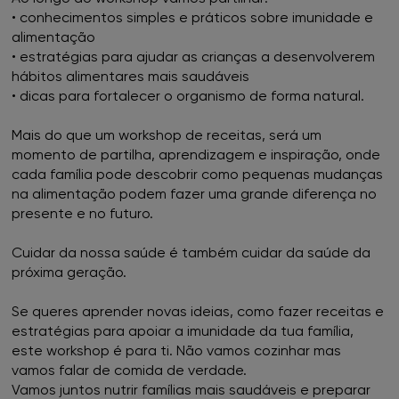
• conhecimentos simples e práticos sobre imunidade e
alimentação
FNAC Chiado
• estratégias para ajudar as crianças a desenvolverem
hábitos alimentares mais saudáveis
FNAC Coimbra
• dicas para fortalecer o organismo de forma natural.
FNAC Colombo
Mais do que um workshop de receitas, será um
momento de partilha, aprendizagem e inspiração, onde
cada família pode descobrir como pequenas mudanças
FNAC Évora
na alimentação podem fazer uma grande diferença no
presente e no futuro.
FNAC Faro
Cuidar da nossa saúde é também cuidar da saúde da
FNAC Gaia
próxima geração.
FNAC Guimarães
Se queres aprender novas ideias, como fazer receitas e
estratégias para apoiar a imunidade da tua família,
este workshop é para ti. Não vamos cozinhar mas
FNAC IST
vamos falar de comida de verdade.
Vamos juntos nutrir famílias mais saudáveis e preparar
FNAC Leiria