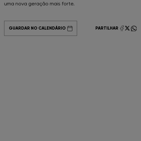
uma nova geração mais forte.
FNAC Loulé
GUARDAR NO CALENDÁRIO
PARTILHAR
FNAC Madeira
FNAC Mar Shopping
FNAC Montijo
FNAC NorteShopping
FNAC NOVA SBE
FNAC Oeiras
FNAC Penafiel