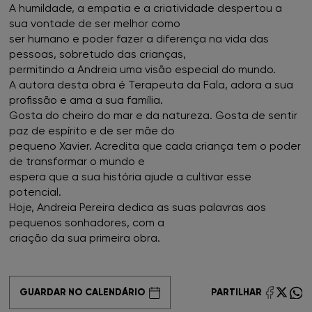
A humildade, a empatia e a criatividade despertou a
FNAC Cascais
sua vontade de ser melhor como
ser humano e poder fazer a diferença na vida das
FNAC Castelo Branco
pessoas, sobretudo das crianças,
permitindo a Andreia uma visão especial do mundo.
FNAC Chiado
A autora desta obra é Terapeuta da Fala, adora a sua
profissão e ama a sua família.
Gosta do cheiro do mar e da natureza. Gosta de sentir
FNAC Coimbra
paz de espírito e de ser mãe do
pequeno Xavier. Acredita que cada criança tem o poder
FNAC Colombo
de transformar o mundo e
espera que a sua história ajude a cultivar esse
FNAC Évora
potencial.
Hoje, Andreia Pereira dedica as suas palavras aos
FNAC Faro
pequenos sonhadores, com a
criação da sua primeira obra.
FNAC Gaia
FNAC Guimarães
GUARDAR NO CALENDÁRIO
PARTILHAR