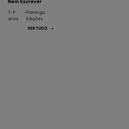
Nem Escrever
FNAC Penafiel
7-9
-
Flamingo
anos
Edições
FNAC Setúbal
VER TUDO
FNAC Sintra
FNAC Torres Novas
FNAC UBBO
FNAC Vasco da Gama
FNAC Viana do Castelo
FNAC Vila Real
FNAC Viseu