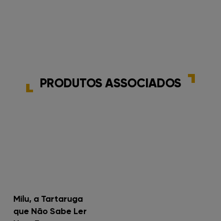
FNAC IST
FNAC Leiria
FNAC Loulé
PRODUTOS ASSOCIADOS
FNAC Madeira
FNAC Mar Shopping
FNAC Montijo
FNAC NorteShopping
FNAC NOVA SBE
Milu, a Tartaruga
FNAC Oeiras
que Não Sabe Ler