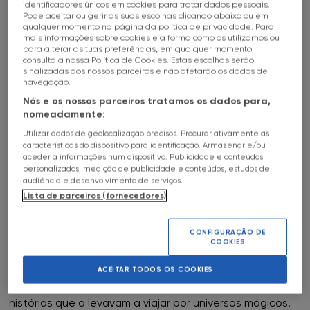
identificadores únicos em cookies para tratar dados pessoais.
Todas as lojas
HALL OF FAME
16
May
17H
a
c
Pode aceitar ou gerir as suas escolhas clicando abaixo ou em
qualquer momento na página da política de privacidade. Para
mais informações sobre cookies e a forma como os utilizamos ou
SOBRE
FNAC Alameda
ANDREIA PEREIRA
para alterar as tuas preferências, em qualquer momento,
consulta a nossa Política de Cookies. Estas escolhas serão
sinalizadas aos nossos parceiros e não afetarão os dados de
FNAC VIANA DO CASTELO
FNAC Alfragide
navegação.
Nós e os nossos parceiros tratamos os dados para,
FNAC AlgarveShopping
nomeadamente:
A FNAC Viana do Castelo convida-os à apresentação
do livro "Milu, a Tartaruga que Não Sabe Ler Nem
Utilizar dados de geolocalização precisos. Procurar ativamente as
FNAC Almada
características do dispositivo para identificação. Armazenar e/ou
Escrever", no dia 16 de Maio pelas 17:00, com a autora
aceder a informações num dispositivo. Publicidade e conteúdos
Andreia Pereira.
personalizados, medição de publicidade e conteúdos, estudos de
FNAC Amoreiras
audiência e desenvolvimento de serviços.
BIOGRAFIA:
Lista de parceiros (fornecedores)
Andreia Pereira nasceu a 20 de janeiro de 1989, na
FNAC Av Roma
encantadora cidade de Viana do
CONFIGURAÇÃO DE
Castelo, onde o rio, o mar e as montanhas se
COOKIES
FNAC Aveiro
encontram numa harmonia perfeita.
ACEITAR TODOS OS COOKIES
Desde criança, Andreia adorava criar mundos
FNAC Braga
imaginários, brincar ao ar livre, inventar
histórias que a levavam a viajar por universos mágicos.