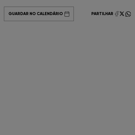
FNAC Coimbra
GUARDAR NO CALENDÁRIO
PARTILHAR
FNAC Colombo
FNAC Évora
FNAC Faro
FNAC Gaia
FNAC Guimarães
FNAC IST
FNAC Leiria
FNAC Loulé