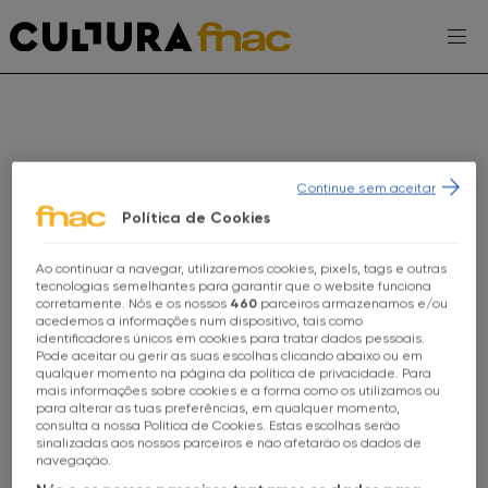
Escolhe a tua FNAC
PT
Continue sem aceitar
Política de Cookies
Ao continuar a navegar, utilizaremos cookies, pixels, tags e outras
AGENDA
Escolhe a tua loja FNAC
tecnologias semelhantes para garantir que o website funciona
corretamente. Nós e os nossos
460
parceiros armazenamos e/ou
EXPOSIÇÕES
acedemos a informações num dispositivo, tais como
identificadores únicos em cookies para tratar dados pessoais.
Todas as lojas
Pode aceitar ou gerir as suas escolhas clicando abaixo ou em
PROJETOS CULTURA FNAC
qualquer momento na página da política de privacidade. Para
mais informações sobre cookies e a forma como os utilizamos ou
FNAC Alameda
para alterar as tuas preferências, em qualquer momento,
ENTREVISTAS
consulta a nossa Política de Cookies. Estas escolhas serão
sinalizadas aos nossos parceiros e não afetarão os dados de
FNAC Alfragide
TOMA-NOTA
navegação.
COMEDY SESSIONS
STAND UP