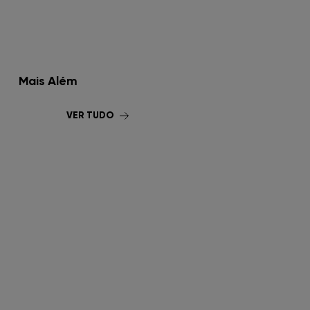
FNAC Leiria
FNAC Loulé
Mais Além
FNAC Madeira
FNAC Mar Shopping
VER TUDO
FNAC Montijo
FNAC NorteShopping
FNAC NOVA SBE
FNAC Oeiras
FNAC Penafiel