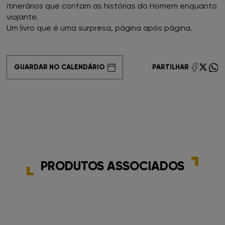
FNAC Castelo Branco
itinerários que contam as histórias do Homem enquanto
viajante.
Um livro que é uma surpresa, página após página.
FNAC Chiado
FNAC Coimbra
GUARDAR NO CALENDÁRIO
PARTILHAR
FNAC Colombo
FNAC Évora
FNAC Faro
FNAC Gaia
PRODUTOS ASSOCIADOS
FNAC Guimarães
FNAC IST