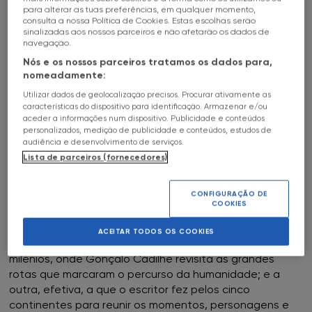
FNAC Alameda
para alterar as tuas preferências, em qualquer momento,
HALL OF FAME
07
May
18h30
a
c
consulta a nossa Política de Cookies. Estas escolhas serão
sinalizadas aos nossos parceiros e não afetarão os dados de
FNAC Alfragide
SOBRE
GONÇALO CADILHE
navegação.
Nós e os nossos parceiros tratamos os dados para,
FNAC NORTESHOPPING
FNAC AlgarveShopping
nomeadamente:
Utilizar dados de geolocalização precisos. Procurar ativamente as
FNAC Almada
características do dispositivo para identificação. Armazenar e/ou
aceder a informações num dispositivo. Publicidade e conteúdos
APRESENTAÇÃO DO LIVRO "MAIS ALÉM"
personalizados, medição de publicidade e conteúdos, estudos de
FNAC Amoreiras
audiência e desenvolvimento de serviços.
Gonçalo Cadilhe regressa à FNAC para apresentar o
Lista de parceiros (fornecedores)
seu mais recente livro, um tão aguardado regresso aos
FNAC Av Roma
originais.
CONFIGURAÇÃO DE
Nesta obra, escrita num tom literário, mas sem nunca
COOKIES
perder a precisão dos destinos ou evitar as
FNAC Aveiro
encruzilhadas que aparecem no caminho, confluem,
ACEITAR TODOS OS COOKIES
afinal, duas viagens. Uma temporal, através dos
FNAC Braga
milénios, onde Gonçalo Cadilhe revisita as grandes
rotas que marcaram o percurso da humanidade; e a
FNAC Cascais
outra, efetiva, a que o escritor fez pelos cinco
continentes para reunir os momentos, personagens e