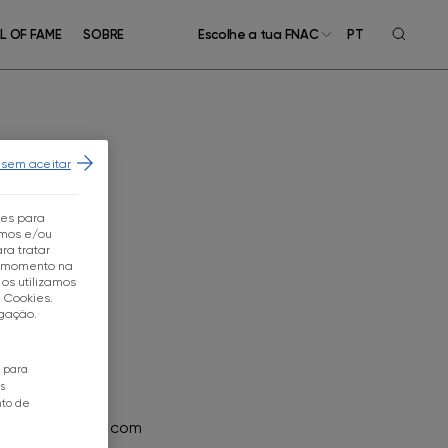
L OF FAME
SOBRE
Escolhe a tua FNAC
PT
 sem aceitar
tes para
mos e/ou
ra tratar
r momento na
os utilizamos
e Cookies.
egação.
o para
s
nto de
 Silva Ferreira, com