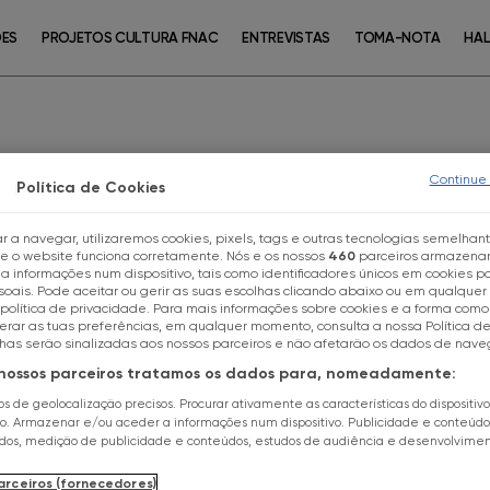
ÕES
PROJETOS CULTURA FNAC
ENTREVISTAS
TOMA-NOTA
HAL
Continue
Política de Cookies
BOOK TALKS
r a navegar, utilizaremos cookies, pixels, tags e outras tecnologias semelhan
ue o website funciona corretamente. Nós e os nossos
460
parceiros armazena
Escolhe a tua loja FNAC
 informações num dispositivo, tais como identificadores únicos em cookies pa
06
May
18h30
a
c
oais. Pode aceitar ou gerir as suas escolhas clicando abaixo ou em qualque
política de privacidade. Para mais informações sobre cookies e a forma como 
terar as tuas preferências, em qualquer momento, consulta a nossa Política d
BOOK CLUB FNAC
Todas as lojas
lhas serão sinalizadas aos nossos parceiros e não afetarão os dados de nav
 nossos parceiros tratamos os dados para, nomeadamente:
FNAC CHIADO
FNAC Alameda
dos de geolocalização precisos. Procurar ativamente as características do dispositiv
ão. Armazenar e/ou aceder a informações num dispositivo. Publicidade e conteúdo
ados, medição de publicidade e conteúdos, estudos de audiência e desenvolvime
FNAC Alfragide
"A Casa das Malvas" de Valentina
arceiros (fornecedores)