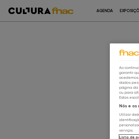
AGENDA
EXPOSIÇ
Ao continua
garantir q
acedemos a
dados pess
página da 
ou para al
Estas esco
Nós e os
Utilizar da
identificaç
personaliz
serviços.
Lista de p