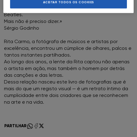
mensagens de anos.
ACEITAR TODOS OS COOKIES
Love you, lovely Rita, digo eu, livremente citando os
FNAC Braga
Beatles.
Mais não é preciso dizer.»
FNAC Cascais
Sérgio Godinho
FNAC Castelo Branco
Rita Carmo, a fotógrafa de músicos e artistas por
excelência, encontrou um cúmplice de olhares, palcos e
tantos instantes partilhados.
FNAC Chiado
Ao longo dos anos, a lente da Rita captou não apenas
o artista em ação, mas também o homem por detrás
FNAC Coimbra
das canções e das letras.
Dessa relação nasceu este livro de fotografias que é
FNAC Colombo
mais do que um registo visual — é um retrato íntimo da
cumplicidade entre dois criadores que se reconhecem
na arte e na vida.
FNAC Évora
FNAC Faro
PARTILHAR
FNAC Gaia