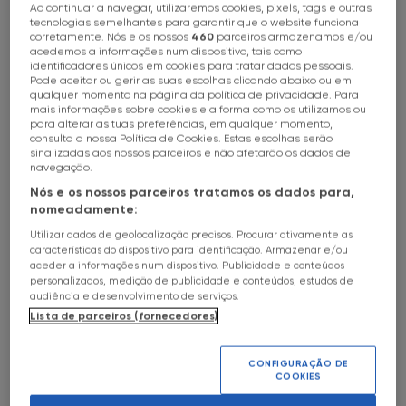
Ao continuar a navegar, utilizaremos cookies, pixels, tags e outras
HALL OF FAME
Escolhe a tua loja FNAC
tecnologias semelhantes para garantir que o website funciona
23
Mar
-
07
May
Date
a
c
corretamente. Nós e os nossos
460
parceiros armazenamos e/ou
acedemos a informações num dispositivo, tais como
SOBRE
identificadores únicos em cookies para tratar dados pessoais.
SÉRGIO GODINHO POR RITA CARMO
Todas as lojas
Pode aceitar ou gerir as suas escolhas clicando abaixo ou em
qualquer momento na página da política de privacidade. Para
FNAC CHIADO
mais informações sobre cookies e a forma como os utilizamos ou
FNAC Alameda
para alterar as tuas preferências, em qualquer momento,
consulta a nossa Política de Cookies. Estas escolhas serão
sinalizadas aos nossos parceiros e não afetarão os dados de
FNAC Alfragide
navegação.
«Quando a Rita olha para mim – eu olho para a Rita. O
nosso é um olhar recíproco, embora pelo meio haja
Nós e os nossos parceiros tratamos os dados para,
FNAC AlgarveShopping
aquela pequena máquina de lentes impiedosas, a
nomeadamente:
grande perscrutadora de emoções, sempre atenta a
Utilizar dados de geolocalização precisos. Procurar ativamente as
uma pequena variante momentânea, que desvende
FNAC Almada
características do dispositivo para identificação. Armazenar e/ou
aceder a informações num dispositivo. Publicidade e conteúdos
‘aquela’ mudança de atitude. Nada disso é importante
personalizados, medição de publicidade e conteúdos, estudos de
para nós. Conhecemo-nos de há muito, temos
FNAC Amoreiras
audiência e desenvolvimento de serviços.
confiança um no outro, entregamo-nos (e este termo é
Lista de parceiros (fornecedores)
outra vez recíproco) sem recuo, na verdade partilhando
FNAC Av Roma
uma cumplicidade construída ao longo de muitos
CONFIGURAÇÃO DE
encontros, de muitas sessões comuns.
COOKIES
(...)‘Monsieur Godin’, saúda-me sempre ela em
FNAC Aveiro