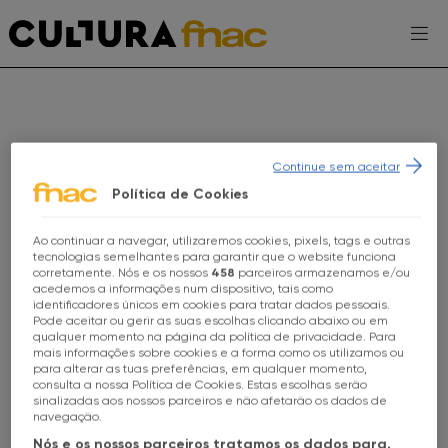
Escolhe a tua FNAC
Continue sem aceitar
Política de Cookies
Ao continuar a navegar, utilizaremos cookies, pixels, tags e outras
Escolhe a tua loja FNAC
AGENDA
tecnologias semelhantes para garantir que o website funciona
corretamente. Nós e os nossos
458
parceiros armazenamos e/ou
acedemos a informações num dispositivo, tais como
EXPOSIÇÕES
identificadores únicos em cookies para tratar dados pessoais.
Todas as Lojas
Pode aceitar ou gerir as suas escolhas clicando abaixo ou em
PROJETOS CULTURA FNAC
qualquer momento na página da política de privacidade. Para
mais informações sobre cookies e a forma como os utilizamos ou
FNAC Alameda
para alterar as tuas preferências, em qualquer momento,
ENTREVISTAS
consulta a nossa Política de Cookies. Estas escolhas serão
sinalizadas aos nossos parceiros e não afetarão os dados de
FNAC Alfragide
navegação.
TOMA-NOTA
BOOK TALKS
POESIA
Nós e os nossos parceiros tratamos os dados para,