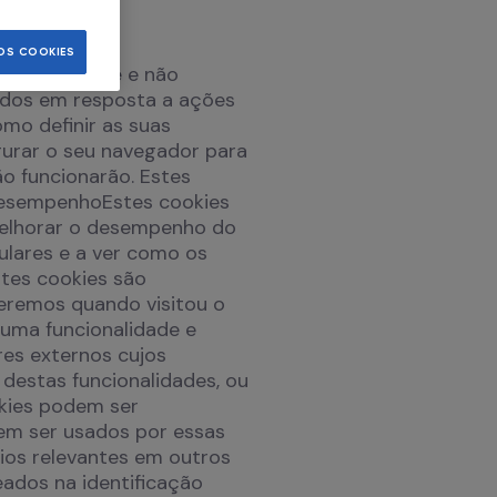
OS COOKIES
site funcione e não
ados em resposta a ações
omo definir as suas
igurar o seu navegador para
o funcionarão. Estes
 desempenhoEstes cookies
melhorar o desempenho do
ulares e a ver como os
stes cookies são
beremos quando visitou o
 uma funcionalidade e
es externos cujos
destas funcionalidades, ou
kies podem ser
dem ser usados por essas
cios relevantes em outros
ados na identificação