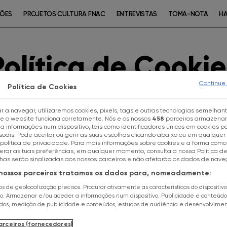
ÇÕES
PROJETOS CULTURA FNAC
ENTREVISTAS
TOMA-NOTA
HA
Política de Cookie
Continue
Política de Cookies
kies constitui parte integrante da Política de Privaci
 denominado "Website"). O acesso e navegação no sit
r a navegar, utilizaremos cookies, pixels, tags e outras tecnologias semelhan
ue o website funciona corretamente. Nós e os nossos
458
parceiros armazena
ção dos termos e condições contidos na Política de Pr
Escolhe a tua loja FNAC
 informações num dispositivo, tais como identificadores únicos em cookies pa
nar uma melhor experiência de navegação através do s
oais. Pode aceitar ou gerir as suas escolhas clicando abaixo ou em qualque
stribuição de Livros, Discos, Multimédia e Produtos Té
política de privacidade. Para mais informações sobre cookies e a forma como 
terar as tuas preferências, em qualquer momento, consulta a nossa Política d
, a "FNAC Portugal") com sede em Edifício Amoreiras P
Todas as Lojas
lhas serão sinalizadas aos nossos parceiros e não afetarão os dados de nav
 9 – 6.º B, 1070-374 Lisboa, com o NIPC 503952230, in
 nossos parceiros tratamos os dados para, nomeadamente:
ionalidade similar (denominados doravante "Cookies")
FNAC Alameda
dos de geolocalização precisos. Procurar ativamente as características do dispositiv
s de comunicação de Internet, o acesso aos website
ão. Armazenar e/ou aceder a informações num dispositivo. Publicidade e conteúdo
 qualquer caso, informamos que a FNAC Portugal é res
ados, medição de publicidade e conteúdos, estudos de audiência e desenvolvime
FNAC Alfragide
 obtidos através dos cookies próprios, na determina
nto das informações recolhidas.
arceiros (fornecedores)