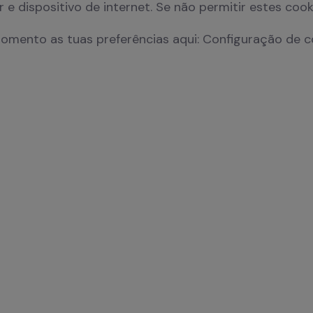
FNAC Chiado
 e dispositivo de internet. Se não permitir estes coo
momento as tuas preferências aqui: Configuração de c
FNAC Coimbra
FNAC Colombo
FNAC Évora
FNAC Faro
FNAC Gaia
FNAC Guimarães
FNAC IST
FNAC Leiria