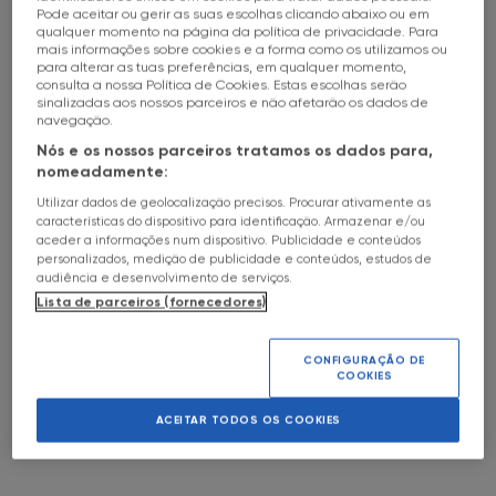
Pode aceitar ou gerir as suas escolhas clicando abaixo ou em
HALL OF FAME
Ordem alfabética A-Z
qualquer momento na página da política de privacidade. Para
04
Jun
16h00
a
c
mais informações sobre cookies e a forma como os utilizamos ou
FNAC Alameda
SOBRE
para alterar as tuas preferências, em qualquer momento,
Ordem alfabética Z-A
1
2
3
4
ENTRADA LIVRE
consulta a nossa Política de Cookies. Estas escolhas serão
Temáticas
sinalizadas aos nossos parceiros e não afetarão os dados de
FNAC Alfragide
Data (mais próximos)
navegação.
May the 4th
TORNEIO
Categorias
Nós e os nossos parceiros tratamos os dados para,
Economia
DE
Data (mais distantes)
FNAC AlgarveShopping
nomeadamente:
06
Jun
10h
a
c
XADREZ
Comedy Sessions
Saúde
Lojas
Utilizar dados de geolocalização precisos. Procurar ativamente as
ENTRADA LIVRE
Gaming Sessions
Zero em Comportamento
FNAC Almada
características do dispositivo para identificação. Armazenar e/ou
FNAC
aceder a informações num dispositivo. Publicidade e conteúdos
FNAC Alameda
Cinema
Festa Cinema Italiano
GAIA
Limpar Filtros
personalizados, medição de publicidade e conteúdos, estudos de
TORNEIO
FNAC Alfragide
Exposições
Música
FNAC Amoreiras
audiência e desenvolvimento de serviços.
MAGIC
Lista de parceiros (fornecedores)
FNAC AlgarveShopping
FNAC Talks
Matemática
06
Jun
10h
a
c
THE
FNAC Almada
FNAC Av Roma
FNAC Sessions
Fotografia
GATHERING
VER
ENTRADA LIVRE
FNAC Amoreiras
CONFIGURAÇÃO DE
Book Talks
TUDO
Teatro
-
COOKIES
COMMANDER
FNAC Aveiro
FNAC Av Roma
Workshop
Magia
TORNEIOS
FNAC Aveiro
FNAC Kids
ACEITAR TODOS OS COOKIES
Dança
PUZZLES
FNAC
06
Jun
14h
a
c
FNAC Braga
FNAC Braga
Psicologia
RAVENSBURGUER
OEIRAS
FNAC Cascais
Dias Aderente FNAC
ENTRADA LIVRE