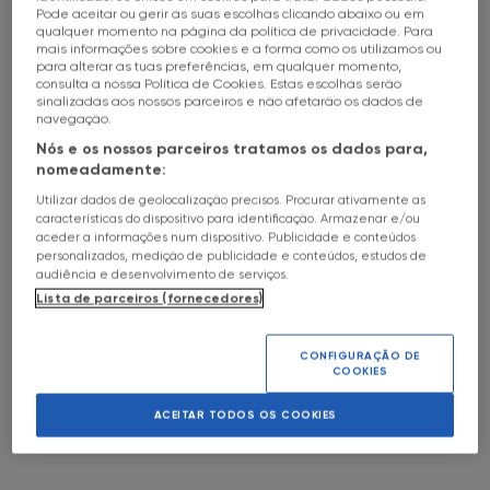
Pode aceitar ou gerir as suas escolhas clicando abaixo ou em
HALL OF FAME
Ordem alfabética A-Z
qualquer momento na página da política de privacidade. Para
02
Jun
18h30
a
c
mais informações sobre cookies e a forma como os utilizamos ou
FNAC Alameda
SOBRE
para alterar as tuas preferências, em qualquer momento,
Ordem alfabética Z-A
1
2
ENTRADA LIVRE
consulta a nossa Política de Cookies. Estas escolhas serão
Temáticas
sinalizadas aos nossos parceiros e não afetarão os dados de
FNAC Alfragide
Data (mais próximos)
navegação.
May the 4th
CINEMA
Categorias
Nós e os nossos parceiros tratamos os dados para,
Economia
Data (mais distantes)
FNAC AlgarveShopping
nomeadamente:
04
Jun
18h
a
c
Comedy Sessions
FEST
Saúde
Lojas
Utilizar dados de geolocalização precisos. Procurar ativamente as
-
ENTRADA LIVRE
Gaming Sessions
Zero em Comportamento
FNAC Almada
características do dispositivo para identificação. Armazenar e/ou
NEW
aceder a informações num dispositivo. Publicidade e conteúdos
FNAC Alameda
Cinema
Festa Cinema Italiano
DIRECTORS,
Limpar Filtros
personalizados, medição de publicidade e conteúdos, estudos de
CINEMA
FNAC Alfragide
Exposições
Música
FNAC Amoreiras
audiência e desenvolvimento de serviços.
NEW
Lista de parceiros (fornecedores)
FNAC AlgarveShopping
FNAC Talks
FILMS
Matemática
05
Jun
17h
a
c
FEST
FESTIVAL
FNAC Almada
FNAC Av Roma
FNAC Sessions
Fotografia
-
ENTRADA LIVRE
FNAC Amoreiras
CONFIGURAÇÃO DE
Book Talks
Teatro
NEW
FNAC
COOKIES
FNAC Aveiro
FNAC Av Roma
Workshop
DIRECTORES,
Magia
CHIADO
CINEMA
NEW
FNAC Aveiro
FNAC Kids
ACEITAR TODOS OS COOKIES
Dança
FILMS
06
Jun
18h30
a
c
FNAC Braga
FNAC Braga
Psicologia
FILME
FESTIVAL
FNAC Cascais
DO
Dias Aderente FNAC
ENTRADA LIVRE
VER