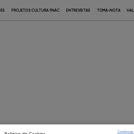
ÕES
PROJETOS CULTURA FNAC
ENTREVISTAS
TOMA-NOTA
HAL
Continue
Política de Cookies