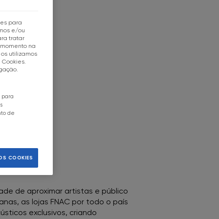
tes para
mos e/ou
ra tratar
r momento na
os utilizamos
e Cookies.
egação.
o para
s
nto de
OS COOKIES
de de aproximar artistas e público
anas, as lojas FNAC por todo o país
sticos exclusivos, criando