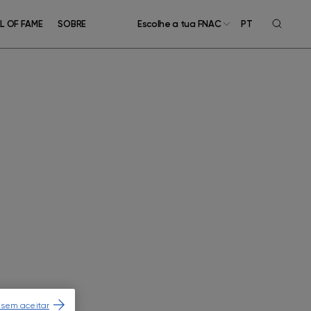
L OF FAME
SOBRE
Escolhe a tua FNAC
PT
 sem aceitar