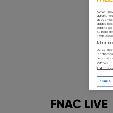
Ao continua
garantir q
acedemos a
dados pess
página da 
ou para al
Estas esco
Nós e os
Utilizar da
identificaç
personaliz
serviços.
Lista de p
CONFIGU
FNAC LIVE