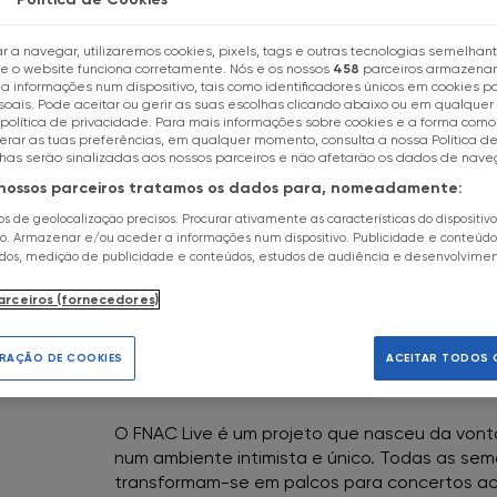
r a navegar, utilizaremos cookies, pixels, tags e outras tecnologias semelhan
ue o website funciona corretamente. Nós e os nossos
458
parceiros armazena
 informações num dispositivo, tais como identificadores únicos em cookies pa
oais. Pode aceitar ou gerir as suas escolhas clicando abaixo ou em qualque
política de privacidade. Para mais informações sobre cookies e a forma como 
terar as tuas preferências, em qualquer momento, consulta a nossa Política d
lhas serão sinalizadas aos nossos parceiros e não afetarão os dados de nav
 nossos parceiros tratamos os dados para, nomeadamente:
dos de geolocalização precisos. Procurar ativamente as características do dispositiv
Escolhe a tua loja FNAC
ão. Armazenar e/ou aceder a informações num dispositivo. Publicidade e conteúdo
ados, medição de publicidade e conteúdos, estudos de audiência e desenvolvime
arceiros (fornecedores)
Todas as lojas
RAÇÃO DE COOKIES
ACEITAR TODOS 
FNAC Alameda
FNAC Alfragide
O FNAC Live é um projeto que nasceu da vonta
num ambiente intimista e único. Todas as sem
transformam-se em palcos para concertos acú
FNAC AlgarveShopping