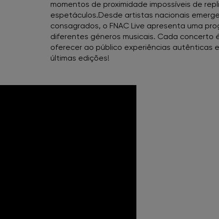
momentos de proximidade impossíveis de repl
espetáculos.Desde artistas nacionais emerge
FNAC Almada
consagrados, o FNAC Live apresenta uma prog
diferentes géneros musicais. Cada concerto
oferecer ao público experiências autênticas
FNAC Amoreiras
últimas edições!
FNAC Av Roma
FNAC Aveiro
FNAC Braga
FNAC Cascais
FNAC Castelo Branco
FNAC Chiado