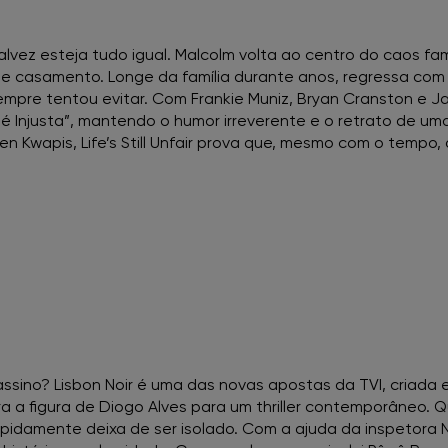
FNAC Faro
lvez esteja tudo igual. Malcolm volta ao centro do caos fam
FNAC Gaia
de casamento. Longe da família durante anos, regressa com 
empre tentou evitar. Com Frankie Muniz, Bryan Cranston e J
 é Injusta”, mantendo o humor irreverente e o retrato de uma 
FNAC Guimarães
n Kwapis, Life’s Still Unfair prova que, mesmo com o tempo, 
FNAC IST
FNAC Leiria
FNAC Loulé
FNAC Madeira
sino? Lisbon Noir é uma das novas apostas da TVI, criada e 
FNAC Mar Shopping
ra a figura de Diogo Alves para um thriller contemporâneo.
pidamente deixa de ser isolado. Com a ajuda da inspetora 
FNAC Montijo