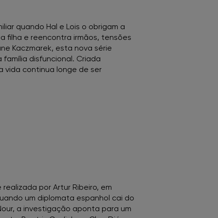
iliar quando Hal e Lois o obrigam a
a filha e reencontra irmãos, tensões
ane Kaczmarek, esta nova série
família disfuncional. Criada
a vida continua longe de ser
realizada por Artur Ribeiro, em
 Quando um diplomata espanhol cai do
Nour, a investigação aponta para um