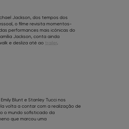
ichael Jackson, dos tempos dos
essoal, o filme revisita momentos-
das performances mais icónicas do
família Jackson, conta ainda
alk e desliza até ao
trailer
.
mily Blunt e Stanley Tucci nos
la volta a contar com a realização de
o o mundo sofisticado da
enómeno que marcou uma