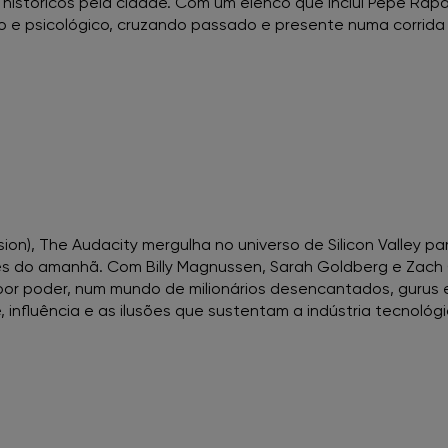
 históricos pela cidade. Com um elenco que inclui Pêpê Rapa
io e psicológico, cruzando passado e presente numa corrida
FNAC NorteShopping
FNAC NOVA SBE
FNAC Oeiras
FNAC Penafiel
ion), The Audacity mergulha no universo de Silicon Valley p
s do amanhã. Com Billy Magnussen, Sarah Goldberg e Zach 
FNAC Setúbal
or poder, num mundo de milionários desencantados, gurus e
 influência e as ilusões que sustentam a indústria tecnológi
FNAC Sintra
FNAC Torres Novas
FNAC UBBO