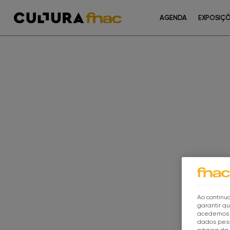
AGENDA
EXPOSIÇ
Ao continua
garantir q
acedemos a
dados pess
página da 