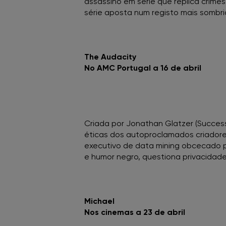
assassino em série que replica crimes
série aposta num registo mais sombr
The Audacity
No AMC Portugal a 16 de abril
Criada por Jonathan Glatzer (Success
éticas dos autoproclamados criadore
executivo de data mining obcecado p
e humor negro, questiona privacidade,
Michael
Nos cinemas a 23 de abril