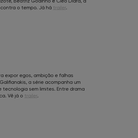
zote, Beatriz Godinho e Cleo Diára, a
 contra o tempo. Já há
trailer
.
ara expor egos, ambição e falhas
Galifianakis, a série acompanha um
 tecnologia sem limites. Entre drama
ca. Vê já o
trailer
.