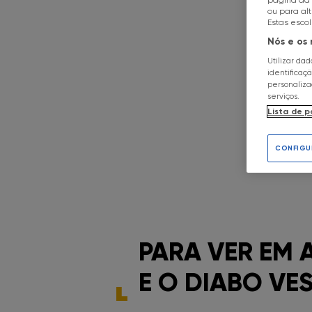
ou para al
Estas esco
Nós e os
Utilizar da
identificaç
personaliz
serviços.
Lista de p
CONFIGU
PARA VER EM 
E O DIABO VE