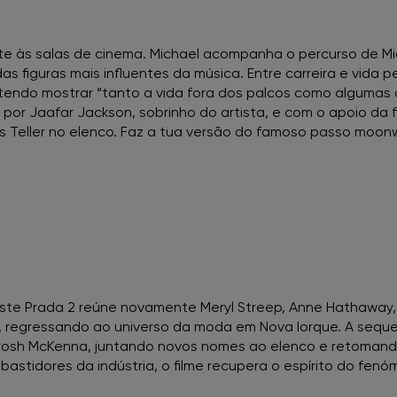
FNAC Vasco da Gama
ente às salas de cinema. Michael acompanha o percurso de M
 figuras mais influentes da música. Entre carreira e vida p
FNAC Viana do Castelo
endo mostrar “tanto a vida fora dos palcos como algumas 
do por Jaafar Jackson, sobrinho do artista, e com o apoio da 
FNAC Vila Real
s Teller no elenco. Faz a tua versão do famoso passo moonw
FNAC Viseu
te Prada 2 reúne novamente Meryl Streep, Anne Hathaway, E
el, regressando ao universo da moda em Nova Iorque. A seque
Brosh McKenna, juntando novos nomes ao elenco e retomand
 bastidores da indústria, o filme recupera o espírito do f