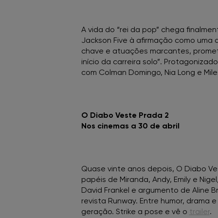
A vida do “rei da pop” chega finalm
Jackson Five à afirmação como uma das
chave e atuações marcantes, promet
início da carreira solo”. Protagoniza
com Colman Domingo, Nia Long e Mile
O Diabo Veste Prada 2
Nos cinemas a 30 de abril
Quase vinte anos depois, O Diabo Ves
papéis de Miranda, Andy, Emily e Nig
David Frankel e argumento de Aline 
revista Runway. Entre humor, drama e
geração. Strike a pose e vê o
trailer
.