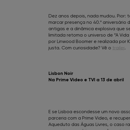
Dez anos depois, nada mudou. Pior: ta
marcar presença no 40.º aniversário 
antigas e a dinâmica explosiva que s
limitada retoma o universo de “A Vida
por Linwood Boomer e realizada por Ke
justa. Com curiosidade? Vê o
trailer
.
Lisbon Noir
Na Prime Video e TVI a 13 de abril
E se Lisboa escondesse um novo assas
parceria com a Prime Video, e recupe
Aqueduto das Águas Livres, o caso ra