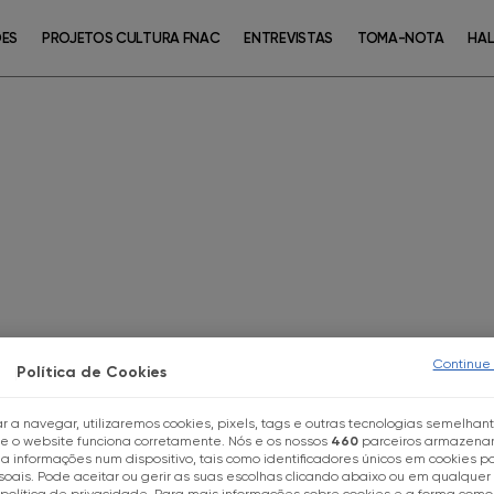
ÕES
PROJETOS CULTURA FNAC
ENTREVISTAS
TOMA-NOTA
HAL
Continue
Política de Cookies
r a navegar, utilizaremos cookies, pixels, tags e outras tecnologias semelhan
ue o website funciona corretamente. Nós e os nossos
460
parceiros armazena
 informações num dispositivo, tais como identificadores únicos em cookies pa
oais. Pode aceitar ou gerir as suas escolhas clicando abaixo ou em qualque
política de privacidade. Para mais informações sobre cookies e a forma como 