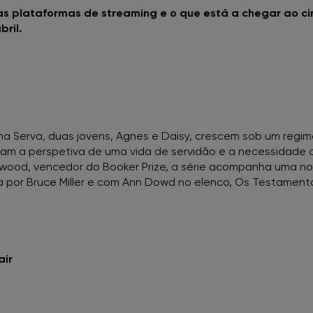
nas plataformas de streaming e o que está a chegar ao c
FNAC Aveiro
bril.
FNAC Braga
FNAC Cascais
ma Serva, duas jovens, Agnes e Daisy, crescem sob um regi
FNAC Castelo Branco
am a perspetiva de uma vida de servidão e a necessidade d
ood, vencedor do Booker Prize, a série acompanha uma n
FNAC Chiado
a por Bruce Miller e com Ann Dowd no elenco, Os Testamento
FNAC Coimbra
FNAC Colombo
fair
FNAC Évora