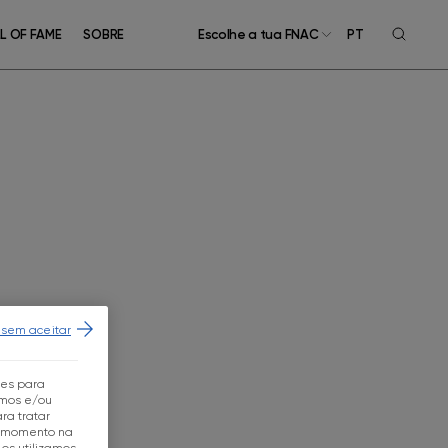
L OF FAME
SOBRE
Escolhe a tua FNAC
PT
 sem aceitar
tes para
mos e/ou
ra tratar
r momento na
os utilizamos