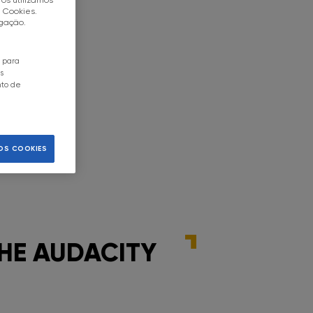
e Cookies.
egação.
o para
s
nto de
OS COOKIES
THE AUDACITY