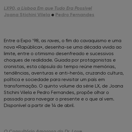
FNAC Setúbal
LX90, a Lisboa Em que Tudo Era Possível
Joana Stichini Vilela
e
Pedro Fernandes
FNAC Sintra
FNAC Torres Novas
Entre a Expo ’98, as
raves
, o fim do cavaquismo e uma
FNAC UBBO
nova «Rapública», desenha-se uma década vivida ao
limite, entre o otimismo desenfreado e sucessivos
choques de realidade. Guiada por protagonistas e
FNAC Vasco da Gama
cronistas, esta cápsula do tempo reúne memórias,
tendências, aventuras e anti-heróis, cruzando cultura,
FNAC Viana do Castelo
política e sociedade para revisitar um país em
transformação. O quinto volume da série LX, de Joana
FNAC Vila Real
Stichini Vilela e Pedro Fernandes, propõe olhar o
passado para navegar o presente e o que aí vem.
Disponível a partir de 14 de abril.
FNAC Viseu
O Consultório Amoroso do Dr. Love