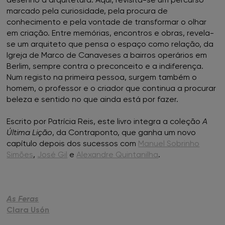
marcado pela curiosidade, pela procura de
conhecimento e pela vontade de transformar o olhar
FNAC Chiado
em criação. Entre memórias, encontros e obras, revela-
se um arquiteto que pensa o espaço como relação, da
FNAC Coimbra
Igreja de Marco de Canaveses a bairros operários em
Berlim, sempre contra o preconceito e a indiferença.
FNAC Colombo
Num registo na primeira pessoa, surgem também o
homem, o professor e o criador que continua a procurar
beleza e sentido no que ainda está por fazer.
FNAC Évora
Escrito por Patrícia Reis, este livro integra a coleção
A
FNAC Faro
Última Lição
, da Contraponto, que ganha um novo
capítulo depois dos sucessos com
Manuel Sobrinho
FNAC Gaia
Simões
,
José Gil
e
Alexandre Quintanilha
.
FNAC Guimarães
As Feras
FNAC IST
Clara Usón
FNAC Leiria