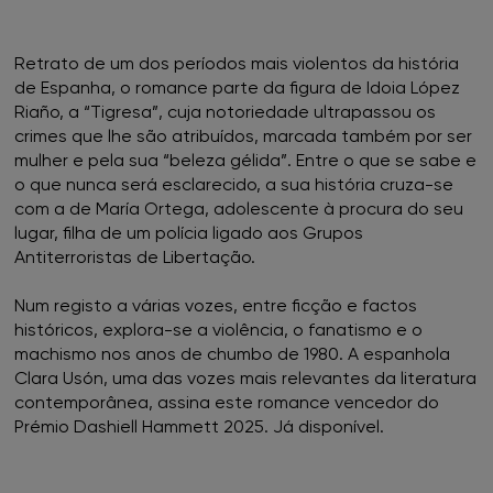
FNAC Loulé
Retrato de um dos períodos mais violentos da história
de Espanha, o romance parte da figura de Idoia López
Riaño, a “Tigresa”, cuja notoriedade ultrapassou os
FNAC Madeira
crimes que lhe são atribuídos, marcada também por ser
mulher e pela sua “beleza gélida”. Entre o que se sabe e
FNAC Mar Shopping
o que nunca será esclarecido, a sua história cruza-se
com a de María Ortega, adolescente à procura do seu
FNAC Montijo
lugar, filha de um polícia ligado aos Grupos
Antiterroristas de Libertação.
FNAC NorteShopping
Num registo a várias vozes, entre ficção e factos
históricos, explora-se a violência, o fanatismo e o
FNAC NOVA SBE
machismo nos anos de chumbo de 1980. A espanhola
Clara Usón, uma das vozes mais relevantes da literatura
FNAC Oeiras
contemporânea, assina este romance vencedor do
Prémio Dashiell Hammett 2025. Já disponível.
FNAC Penafiel