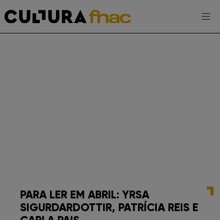
Escolhe a tua FNAC
PT
AGENDA
EXPOSIÇÕES
PROJETOS CULTURA FNAC
ENTREVISTAS
PARA LER EM ABRIL: YRSA
SIGURDARDOTTIR, PATRÍCIA REIS E
TOMA-NOTA