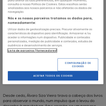
para alterar as tuas preferências, em qualquer momento,
detetive Týr e a patologista Idunn conduzem uma
consulta a nossa Política de Cookies. Estas escolhas serão
investigação que expõe segredos cada vez mais
sinalizadas aos nossos parceiros e não afetarão os dados de
FNAC Alfragide
perturbadores ligados ao passado recente das vítimas.
navegação.
Nós e os nossos parceiros tratamos os dados para,
FNAC AlgarveShopping
A islandesa Yrsa Sigurðardóttir, uma das vozes centrais
nomeadamente:
do
noir
nórdico, constrói aqui uma narrativa tensa e
Utilizar dados de geolocalização precisos. Procurar ativamente as
atmosférica. Estará em Matosinhos, no Literatura em
FNAC Almada
características do dispositivo para identificação. Armazenar e/ou
aceder a informações num dispositivo. Publicidade e conteúdos
Viagem, onde participa a 11 de abril, na Galeria
personalizados, medição de publicidade e conteúdos, estudos de
Municipal, numa entrevista de vida conduzida por Isabel
FNAC Amoreiras
audiência e desenvolvimento de serviços.
Lucas. Livro já disponível.
Lista de parceiros (fornecedores)
FNAC Av Roma
CONFIGURAÇÃO DE
COOKIES
A Última Lição de Álvaro Siza Vieira
FNAC Aveiro
Patrícia Reis
ACEITAR TODOS OS COOKIES
FNAC Braga
FNAC Cascais
Desde cedo, Álvaro Siza Vieira tirava a cabeça dos livros
para observar o mundo, num impulso que o levou do
FNAC Castelo Branco
desenho à arquitetura. Aqui, revisita-se um percurso