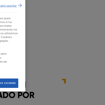
 sem aceitar
tes para
mos e/ou
ra tratar
r momento na
os utilizamos
e Cookies.
egação.
o para
s
nto de
OS NUM
OS COOKIES
LADO POR