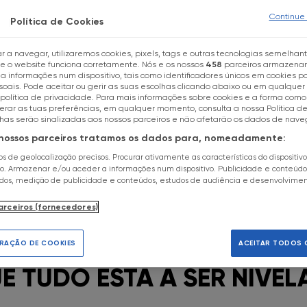
Continue
Política de Cookies
r a navegar, utilizaremos cookies, pixels, tags e outras tecnologias semelhan
ue o website funciona corretamente. Nós e os nossos
458
parceiros armazena
 informações num dispositivo, tais como identificadores únicos em cookies pa
oais. Pode aceitar ou gerir as suas escolhas clicando abaixo ou em qualque
política de privacidade. Para mais informações sobre cookies e a forma como 
terar as tuas preferências, em qualquer momento, consulta a nossa Política d
lhas serão sinalizadas aos nossos parceiros e não afetarão os dados de nav
 nossos parceiros tratamos os dados para, nomeadamente:
dos de geolocalização precisos. Procurar ativamente as características do dispositiv
ão. Armazenar e/ou aceder a informações num dispositivo. Publicidade e conteúdo
Escolhe a tua loja FNAC
ados, medição de publicidade e conteúdos, estudos de audiência e desenvolvime
arceiros (fornecedores)
Todas as lojas
ÓNIO ALMEIDA - “VIVEM
RAÇÃO DE COOKIES
ACEITAR TODOS 
FNAC Alameda
 TUDO ESTÁ A SER NIVE
FNAC Alfragide