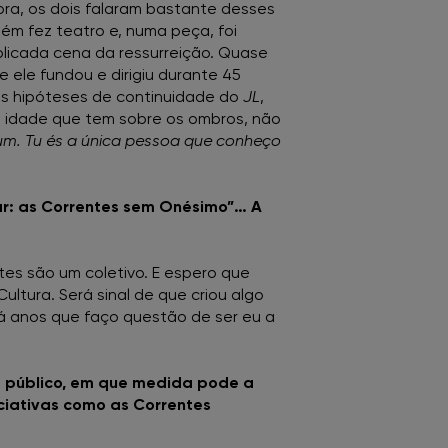
ra, os dois falaram bastante desses
ém fez teatro e, numa peça, foi
plicada cena da ressurreição. Quase
 ele fundou e dirigiu durante 45
s hipóteses de continuidade do
JL
,
a idade que tem sobre os ombros, não
um. Tu és a única pessoa que conheço
inar: as Correntes sem Onésimo”… A
tes são um coletivo. E espero que
tura. Será sinal de que criou algo
há anos que faço questão de ser eu a
público, em que medida pode a
iciativas como as Correntes