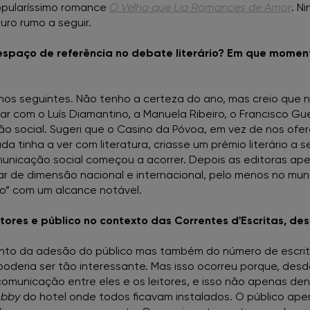
opularíssimo romance
O Velho que Lia Romances de Amor
. N
FNAC Chiado
uro rumo a seguir.
FNAC Coimbra
espaço de referência no debate literário? Em que momen
FNAC Colombo
nos seguintes. Não tenho a certeza do ano, mas creio que n
ntar com o Luís Diamantino, a Manuela Ribeiro, o Francisco 
FNAC Évora
ão social. Sugeri que o Casino da Póvoa, em vez de nos ofe
 tinha a ver com literatura, criasse um prémio literário a 
omunicação social começou a acorrer. Depois as editoras ap
FNAC Faro
nhar de dimensão nacional e internacional, pelo menos no mu
io” com um alcance notável.
FNAC Gaia
ores e público no contexto das Correntes d'Escritas, desd
FNAC Guimarães
nto da adesão do público mas também do número de escritor
deria ser tão interessante. Mas isso ocorreu porque, desde o
FNAC IST
 comunicação entre eles e os leitores, e isso não apenas d
obby
do hotel onde todos ficavam instalados. O público ape
FNAC Leiria