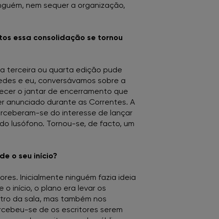
inguém, nem sequer a organização,
tos essa consolidação se tornou
a terceira ou quarta edição pude
Guedes e eu, conversávamos sobre a
recer o jantar de encerramento que
ser anunciado durante as Correntes. A
erceberam-se do interesse de lançar
ndo lusófono. Tornou-se, de facto, um
e o seu início?
es. Inicialmente ninguém fazia ideia
 início, o plano era levar os
entro da sala, mas também nos
rcebeu-se de os escritores serem