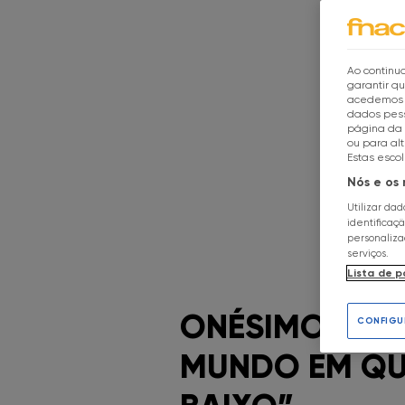
Ao continua
garantir q
acedemos a
dados pess
página da 
ou para al
Estas esco
Nós e os
Utilizar da
identificaç
personaliz
serviços.
Lista de p
ONÉSIMO TEOT
CONFIGU
MUNDO EM QUE