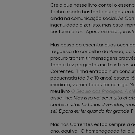
Creio que nesse livro contei o essenc
tenha frisado bastante que gostei de
ainda na comunicação social. As Cor
ingenuidade dizer isto, mas esta imp
costuma dizer:
Agora percebi que ist
Mas posso acrescentar duas ocorridas
freguesia do concelho da Póvoa, pois
procuro transmitir mensagens atravé
todo e fez perguntas muito interessa
Correntes. Tinha entrado num concurs
pequenada (de 9 e 10 anos) estava l
imediato, vieram todos ter comigo. M
meu livro
O Século dos Prodígios. A c
disse-lhe:
Mas isso vai ser muito chat
contei muitas histórias divertidas, ma
sei. É para eu ler quando for grande.
F
Mas nas Correntes estão sempre a a
ano, aqui vai: O homenageado foi o J