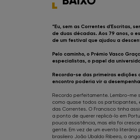
BAIXO”
“Eu, sem as Correntes d'Escritas, 
de duas décadas. Aos 79 anos, o esc
de um festival que ajudou a descentr
Pelo caminho, o Prémio Vasco Graça
especialistas, o papel da universid
Recorda-se das primeiras edições d
encontro poderia vir a desempenha
Recordo perfeitamente. Lembro-me so
como quase todos os participantes,
das Correntes. O Francisco tinha assi
a ponto de querer replicá-lo em Port
pouca assistência, mas ela foi cresc
gente. Em vez de um evento literári
brasileiro João Ubaldo Ribeiro, o an