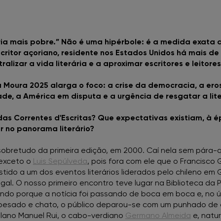
FNAC AlgarveShopping
seria mais pobre.” Não é uma hipérbole: é a medida exata
FNAC Almada
ritor açoriano, residente nos Estados Unidos há mais de c
alizar a vida literária e a aproximar escritores e leitores
FNAC Amoreiras
 Moura 2025 alarga o foco: a crise da democracia, a er
ade, a América em disputa e a urgência de resgatar a lit
FNAC Av Roma
as Correntes d'Escritas? Que expectativas existiam, à 
FNAC Aveiro
r no panorama literário?
bretudo da primeira edição, em 2000. Caí nela sem pára-qu
FNAC Braga
 exceto o
Luis Sepúlveda
, pois fora com ele que o Francisco
stido a um dos eventos literários liderados pelo chileno em 
FNAC Cascais
ugal. O nosso primeiro encontro teve lugar na Biblioteca d
endo porque a notícia foi passando de boca em boca e, no úl
FNAC Castelo Branco
o pesado e chato, o público deparou-se com um punhado de
golano Manuel Rui, o cabo-verdiano
Germano Almeida
e, natur