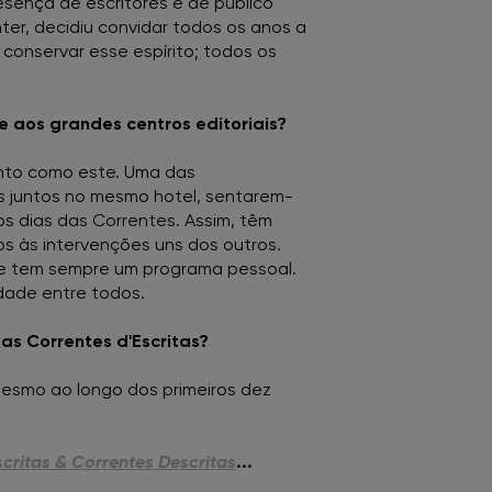
ença de escritores e de público
nter, decidiu convidar todos os anos a
 conservar esse espírito; todos os
e aos grandes centros editoriais?
ento como este. Uma das
s juntos no mesmo hotel, sentarem-
 dias das Correntes. Assim, têm
os às intervenções uns dos outros.
e tem sempre um programa pessoal.
dade entre todos.
as Correntes d'Escritas?
 mesmo ao longo dos primeiros dez
scritas & Correntes Descritas
...