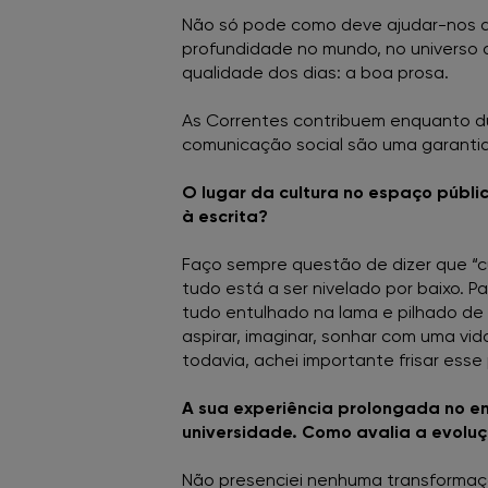
Não só pode como deve ajudar-nos a s
profundidade no mundo, no universo d
qualidade dos dias: a boa prosa.
As Correntes contribuem enquanto dur
comunicação social são uma garantia 
O lugar da cultura no espaço públi
à escrita?
Faço sempre questão de dizer que “cu
tudo está a ser nivelado por baixo. 
tudo entulhado na lama e pilhado de 
aspirar, imaginar, sonhar com uma vi
todavia, achei importante frisar ess
A sua experiência prolongada no en
universidade. Como avalia a evolu
Não presenciei nenhuma transformaç