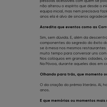
pessoas acessíveis com quem se pod
não alterou o espírito que desde o in
equipa inicial, mas nem precisava faz
anos ela é alvo de sinceros agradeci
Acredita que eventos como as Corre
Sim, sem dúvida. E, além da descent
componentes do segredo do êxito das
se à mesa nos mesmos restaurantes e
muito tempo para conversar uns com o
Nos colóquios em grandes cidades, 
Na Póvoa, durante aqueles dias em c
Olhando para trás, que momento ou 
O da criação do prémio literário. Aí,
anos.
E que memórias ou momentos mais 