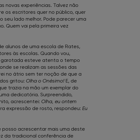
as novas experiências. Talvez não
 os escritores quer no público, quer
 o seu lado melhor. Pode parecer uma
o. Quem vai pela primeira vez
 de alunos de uma escola de Rates,
tores às escolas. Quando vou,
 A garotada esteve atenta o tempo
 onde se realizam as sessões das
rei no átrio sem ter noção de que a
dos gritou:
Olha o Onésimo!
E, de
 que trazia na mão um exemplar do
uma dedicatória. Surpreendido,
ito, acrescentei:
Olha, eu ontem
a expressão de rosto, respondeu:
Eu
 posso acrescentar mais uma deste
z da tradicional conferência de