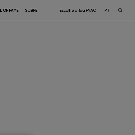
L OF FAME
SOBRE
Escolhe a tua FNAC
PT