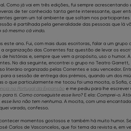
ial. Como já vai em três edições, fui sempre acrescentando 
FNAC Setúbal
veras de ter conhecido tanta gente interessante, quer entre
rentes geram um tal ambiente que soltam nos participantes
ressão é partilhada pela generalidade das pessoas que lá vã
FNAC Sintra
o só mesmo cá vindo.
FNAC Torres Novas
 este ano. Fui, com mais duas escritoras, falar a um grupo
 a organização das Correntes faz questão de levar os escri
s de histórias e, sempre que vem a propósito, uso o humor.
FNAC UBBO
ntes. No dia seguinte, encontrei o grupo no Teatro Garrett,
o literário organizado pelas Correntes e saiu vencedor. Ent
FNAC Vasco da Gama
á para a sessão de entrega dos prémios, quando um dos miú
as o que particularmente me tocou foi uma mocita, a Sofia,
iência no Portugal da Expansão
e me pediu para lhe escrever 
FNAC Viana do Castelo
o para ti. Como conseguiste esse livro?
E ela:
Comprei-o.
Atón
s esse livro não tem nenhuma.
A mocita, com uma encantador
FNAC Vila Real
iquei varado, confesso.
FNAC Viseu
contecer momentos gostosos e também há muito humor. Se
osé Carlos de Vasconcelos, que foi tema da revista e, em ve