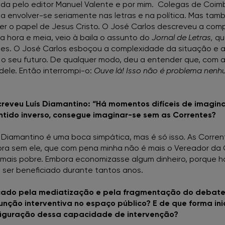
da pelo editor Manuel Valente e por mim. Colegas de Coimb
envolver-se seriamente nas letras e na política. Mas tamb
zer o papel de Jesus Cristo. O José Carlos descreveu a com
a hora e meia, veio à baila o assunto do
Jornal de Letras,
que
es. O José Carlos esboçou a complexidade da situação e a
 seu futuro. De qualquer modo, deu a entender que, com 
dele. Então interrompi-o:
Ouve lá! Isso não é problema nenh
 escreveu Luís Diamantino: “Há momentos difíceis de imag
tido inverso, consegue imaginar-se sem as Correntes?
Diamantino é uma boca simpática, mas é só isso. As Corren
a sem ele, que com pena minha não é mais o Vereador da Cul
ia mais pobre. Embora economizasse algum dinheiro, porque 
o ser beneficiado durante tantos anos.
do pela mediatização e pela fragmentação do debate 
função interventiva no espaço público? E de que forma in
nfiguração dessa capacidade de intervenção?