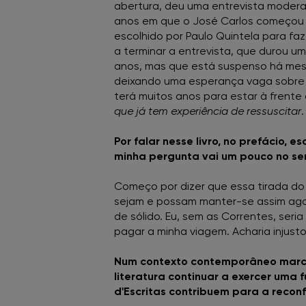
abertura, deu uma entrevista modera
anos em que o José Carlos começou a 
escolhido por Paulo Quintela para fa
a terminar a entrevista, que durou um
anos, mas que está suspenso há mes
deixando uma esperança vaga sobre o
terá muitos anos para estar à frente 
que já tem experiência de ressuscitar
.
Por falar nesse livro, no prefácio,
minha pergunta vai um pouco no sen
Começo por dizer que essa tirada do 
sejam e possam manter-se assim agor
de sólido. Eu, sem as Correntes, ser
pagar a minha viagem. Acharia injust
Num contexto contemporâneo marca
literatura continuar a exercer uma 
d'Escritas contribuem para a reco