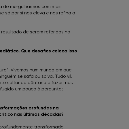
ira de mergulharmos com mais
só por si nos eleva e nos refina a
 resultado de serem referidos na
ediático. Que desafios coloca isso
ultura”. Vivemos num mundo em que
nguém se safa ou salva. Tudo vil,
mite saltar do pântano e fazer-nos
r fugido um pouco à pergunta;
ansformações profundas na
rítico nas últimas décadas?
i profundamente transformado