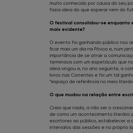
muito conhecido por causa do seu p
fazia ideia do que esperar nem do fut
O festival consolidou-se enquanto 
mais evidente?
O evento foi ganhando público nos a
ficar mais um dia na Póvoa e, num ja
importância de se atrair a comunicaç
terminava com um espetáculo que nada
ideia vingou e, no ano seguinte, a c
livros nas Correntes e foi um tal ga
“espaço de referência no meio literár
O que mudou na relação entre escrit
Creio que nada, a não ser o crescime
de como um acontecimento literário po
escritores ao público, estabelecer a
intervalos das sessões e no próprio
l