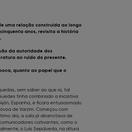
 de uma relação construída ao longo
inquenta anos, revisita a história
.
osão da autoridade dos
eratura ao ruído do presente.
época, quanto ao papel que o
edas, sem saber ao que ia, tal
 Guedes tinha combinado a iniciativa
Gijón, Espanha, e ficara entusiasmado
a Póvoa de Varzim. Começou com
timo dia, a sala já abarrotava de
 comunicadores cativantes, como o
almente, o Luís Sepúlveda, na altura