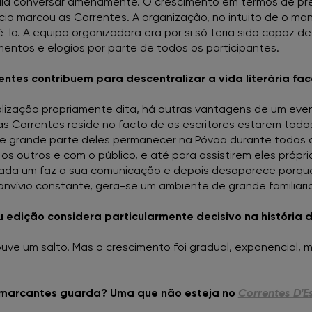
ia conversar amenamente. O crescimento em termos de pres
ício marcou as Correntes. A organização, no intuito de o ma
ê-lo. A equipa organizadora era por si só teria sido capaz de
FNAC Loulé
mentos e elogios por parte de todos os participantes.
FNAC Madeira
ntes contribuem para descentralizar a vida literária fac
ralização propriamente dita, há outras vantagens de um ev
FNAC Mar Shopping
 Correntes reside no facto de os escritores estarem todo
 grande parte deles permanecer na Póvoa durante todos os
FNAC Montijo
s outros e com o público, e até para assistirem eles própri
cada um faz a sua comunicação e depois desaparece porqu
onvívio constante, gera-se um ambiente de grande familiari
FNAC NorteShopping
edição considera particularmente decisivo na história d
FNAC NOVA SBE
 houve um salto. Mas o crescimento foi gradual, exponencial,
FNAC Oeiras
marcantes guarda? Uma que não esteja no
Correntes D'E
FNAC Penafiel