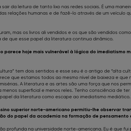
air da leitura de tanto lixo nas redes sociais. É uma mane
as relações humanas e de fazê-lo através de um veículo que 
am, mas os livros ali vendidos e os que são vendidos como
de que esse papel da literatura continua dinâmico.
co parece hoje mais vulnerável à lógica do imediatismo m
ltura” tem dois sentidos e esse seu é o antigo de “alta c
Parece que estamos todos ao mesmo nível de baixeza e que ni
misérias. A literatura e as artes são uma força que nos per
da menos superficial e menos reles. Tenho consciência de te
e papel da literatura como escape ao imediatismo mediático.
sino superior norte-americano permitiu-lhe observar tr
ção do papel da academia na formação de pensamento c
ão profunda na universidade norte-americana. Eu é que fu