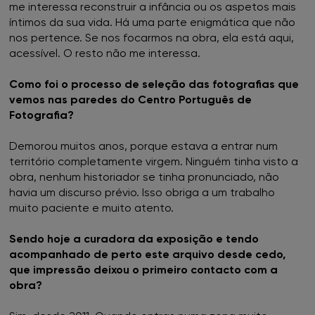
me interessa reconstruir a infância ou os aspetos mais
FNAC Évora
íntimos da sua vida. Há uma parte enigmática que não
nos pertence. Se nos focarmos na obra, ela está aqui,
FNAC Faro
acessível. O resto não me interessa.
FNAC Gaia
Como foi o processo de seleção das fotografias que
vemos nas paredes do Centro Português de
FNAC Guimarães
Fotografia?
Demorou muitos anos, porque estava a entrar num
FNAC IST
território completamente virgem. Ninguém tinha visto a
obra, nenhum historiador se tinha pronunciado, não
FNAC Leiria
havia um discurso prévio. Isso obriga a um trabalho
muito paciente e muito atento.
FNAC Loulé
Sendo hoje a curadora da exposição e tendo
acompanhado de perto este arquivo desde cedo,
FNAC Madeira
que impressão deixou o primeiro contacto com a
obra?
FNAC Mar Shopping