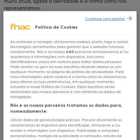
muito atual, ligada à identidade e à forma como nos
representamos.
Continue sem aceitar
Vivian Maier é provavelmente a fotógrafa que mais
Política de Cookies
autorretratos fez. Estima-se que tenha feito cerca de
23 mil ao longo de 45 anos. Isso revela uma
investigação contínua sobre si própria e sobre a
Ao continuar a navegar, utilizaremos cookies, pixels, tags e outras
Escolhe a tua loja FNAC
tecnologias semelhantes para garantir que o website funciona
imagem.
corretamente. Nós e os nossos
460
parceiros armazenamos e/ou
acedemos a informações num dispositivo, tais como
identificadores únicos em cookies para tratar dados pessoais.
Existe ainda outro elemento importante. Durante
Todas as lojas
Pode aceitar ou gerir as suas escolhas clicando abaixo ou em
grande parte da sua vida foi uma invisível, uma
qualquer momento na página da política de privacidade. Para
desconhecida, e em pouco tempo tornou-se um ícone.
mais informações sobre cookies e a forma como os utilizamos ou
FNAC Alameda
para alterar as tuas preferências, em qualquer momento,
Era uma ama e hoje é uma figura central na história da
consulta a nossa Política de Cookies. Estas escolhas serão
fotografia. Essa transformação também contribui para
sinalizadas aos nossos parceiros e não afetarão os dados de
FNAC Alfragide
a forma como a obra é hoje recebida.
navegação.
Nós e os nossos parceiros tratamos os dados para,
FNAC AlgarveShopping
Em 2007, um conjunto de negativos comprado por
nomeadamente:
acaso num leilão — por pouco mais de 300 euros —
Utilizar dados de geolocalização precisos. Procurar ativamente as
viria a revelar o olhar até então desconhecido
FNAC Almada
características do dispositivo para identificação. Armazenar e/ou
aceder a informações num dispositivo. Publicidade e conteúdos
de Vivian Maier. Hoje, parte desse espólio
personalizados, medição de publicidade e conteúdos, estudos de
está nesta exposição. Como se constrói uma