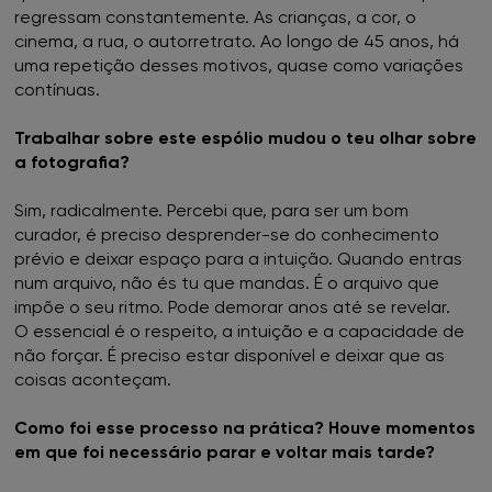
regressam constantemente. As crianças, a cor, o
FNAC Vasco da Gama
cinema, a rua, o autorretrato. Ao longo de 45 anos, há
uma repetição desses motivos, quase como variações
FNAC Viana do Castelo
contínuas.
FNAC Vila Real
Trabalhar sobre este espólio mudou o teu olhar sobre
a fotografia?
FNAC Viseu
Sim, radicalmente. Percebi que, para ser um bom
curador, é preciso desprender-se do conhecimento
prévio e deixar espaço para a intuição. Quando entras
num arquivo, não és tu que mandas. É o arquivo que
impõe o seu ritmo. Pode demorar anos até se revelar.
O essencial é o respeito, a intuição e a capacidade de
não forçar. É preciso estar disponível e deixar que as
coisas aconteçam.
Como foi esse processo na prática? Houve momentos
em que foi necessário parar e voltar mais tarde?