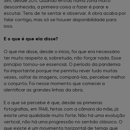
Sim, desde 2011. Quando entras numa zona muito
FNAC Montijo
desconhecida, a primeira coisa a fazer é parar e
escutar. Tens de te sentar e observar. A obra acaba por
FNAC NorteShopping
falar contigo, mas só se houver disponibilidade para
isso.
FNAC NOVA SBE
E o que é que ela disse?
FNAC Oeiras
O que me disse, desde o início, foi que era necessário
ter muito respeito e, sobretudo, não forçar nada. Esse
FNAC Penafiel
princípio tornou-se essencial. O período da pandemia
foi importante porque me permitiu rever tudo muitas
vezes, voltar às imagens, compará-las, perceber melhor
FNAC Setúbal
o conjunto. Foi nesse momento que comecei a
identificar as grandes linhas da obra.
FNAC Sintra
E o que se percebe é que, desde as primeiras
FNAC Torres Novas
fotografias, em 1948, feitas com a câmara da mãe, já
existe uma qualidade muito forte. Não há uma evolução
FNAC UBBO
vertical, não há uma progressão no sentido clássico. O
que existe é um movimento horizontal de temas que