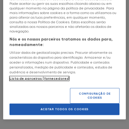
Pode aceitar ou gerir as suas escolhas clicando abaixo ou em
HALL OF FAME
Ordem alfabética A-Z
qualquer momento na página da política de privacidade. Para
04
Jun
16h00
a
c
mais informações sobre cookies e a forma como os utilizamos ou
FNAC Alameda
SOBRE
para alterar as tuas preferências, em qualquer momento,
Ordem alfabética Z-A
1
2
3
4
ENTRADA LIVRE
consulta a nossa Política de Cookies. Estas escolhas serão
Temáticas
sinalizadas aos nossos parceiros e não afetarão os dados de
FNAC Alfragide
Data (mais próximos)
navegação.
May the 4th
TORNEIO
Categorias
Nós e os nossos parceiros tratamos os dados para,
Economia
DE
Data (mais distantes)
FNAC AlgarveShopping
nomeadamente:
06
Jun
10h
a
c
XADREZ
Comedy Sessions
Saúde
Lojas
Utilizar dados de geolocalização precisos. Procurar ativamente as
ENTRADA LIVRE
Gaming Sessions
Zero em Comportamento
FNAC Almada
características do dispositivo para identificação. Armazenar e/ou
FNAC
aceder a informações num dispositivo. Publicidade e conteúdos
FNAC Alameda
Cinema
Festa Cinema Italiano
GAIA
Limpar Filtros
personalizados, medição de publicidade e conteúdos, estudos de
TORNEIO
FNAC Alfragide
Exposições
Música
FNAC Amoreiras
audiência e desenvolvimento de serviços.
MAGIC
Lista de parceiros (fornecedores)
FNAC AlgarveShopping
FNAC Talks
Matemática
06
Jun
10h
a
c
THE
FNAC Almada
FNAC Av Roma
FNAC Sessions
Fotografia
GATHERING
VER
ENTRADA LIVRE
FNAC Amoreiras
CONFIGURAÇÃO DE
Book Talks
TUDO
Teatro
-
COOKIES
COMMANDER
FNAC Aveiro
FNAC Av Roma
Workshop
Magia
TORNEIOS
FNAC Aveiro
FNAC Kids
ACEITAR TODOS OS COOKIES
Dança
PUZZLES
FNAC
06
Jun
14h
a
c
FNAC Braga
FNAC Braga
Psicologia
RAVENSBURGUER
OEIRAS
FNAC Cascais
Dias Aderente FNAC
ENTRADA LIVRE