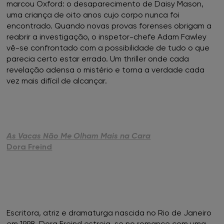
marcou Oxford: o desaparecimento de Daisy Mason,
FNAC Setúbal
uma criança de oito anos cujo corpo nunca foi
encontrado. Quando novas provas forenses obrigam a
reabrir a investigação, o inspetor-chefe Adam Fawley
FNAC Sintra
vê-se confrontado com a possibilidade de tudo o que
parecia certo estar errado. Um thriller onde cada
FNAC Torres Novas
revelação adensa o mistério e torna a verdade cada
vez mais difícil de alcançar.
FNAC UBBO
FNAC Vasco da Gama
As Vacas Não Me Olham Mais na Cara
FNAC Viana do Castelo
Dora Freind
FNAC Vila Real
FNAC Viseu
Escritora, atriz e dramaturga nascida no Rio de Janeiro
em 1998, Dora Freind estreia-se no romance com uma