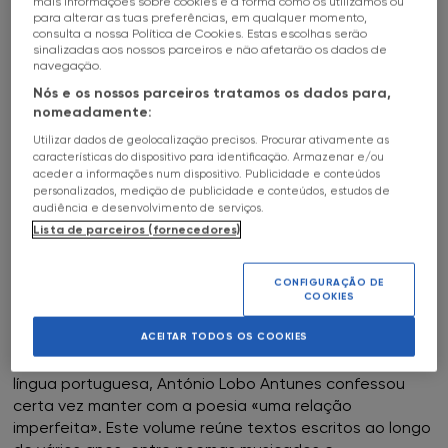
mais informações sobre cookies e a forma como os utilizamos ou
FNAC Alameda
que, sem fazer mais do que cuidar da sua casa, se
para alterar as tuas preferências, em qualquer momento,
torna o centro das atenções e das expectativas
consulta a nossa Política de Cookies. Estas escolhas serão
sinalizadas aos nossos parceiros e não afetarão os dados de
coletivas. Entre o humor, o absurdo e uma reflexão
FNAC Alfragide
navegação.
mordaz sobre a ignorância e o conhecimento, Valter
Nós e os nossos parceiros tratamos os dados para,
Hugo Mãe constrói uma alegoria sobre o nosso tempo,
FNAC AlgarveShopping
nomeadamente:
um século em que a informação parece multiplicar-se
mais depressa do que a sabedoria.
Utilizar dados de geolocalização precisos. Procurar ativamente as
FNAC Almada
características do dispositivo para identificação. Armazenar e/ou
aceder a informações num dispositivo. Publicidade e conteúdos
personalizados, medição de publicidade e conteúdos, estudos de
FNAC Amoreiras
audiência e desenvolvimento de serviços.
Lista de parceiros (fornecedores)
Livro de Poemas
FNAC Av Roma
António Lobo Antunes
CONFIGURAÇÃO DE
COOKIES
FNAC Aveiro
ACEITAR TODOS OS COOKIES
FNAC Braga
Mais conhecido como um dos grandes romancistas da
língua portuguesa, António Lobo Antunes confessou
certa vez manter com a poesia «uma relação
FNAC Cascais
imperfeita». Este volume reúne textos escritos ao longo