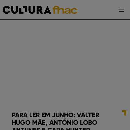
Escolhe a tua FNAC
AGENDA
EXPOSIÇÕES
PROJETOS CULTURA FNAC
ENTREVISTAS
PARA LER EM JUNHO: VALTER
HUGO MÃE, ANTÓNIO LOBO
TOMA-NOTA