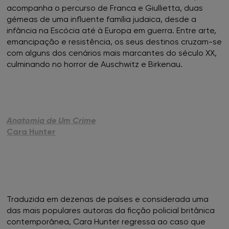
acompanha o percurso de Franca e Giullietta, duas
FNAC Leiria
gémeas de uma influente família judaica, desde a
infância na Escócia até à Europa em guerra. Entre arte,
FNAC Loulé
emancipação e resistência, os seus destinos cruzam-se
com alguns dos cenários mais marcantes do século XX,
FNAC Madeira
culminando no horror de Auschwitz e Birkenau.
FNAC Mar Shopping
FNAC Montijo
Anatomia de Um Crime
Cara Hunter
FNAC NorteShopping
FNAC NOVA SBE
FNAC Oeiras
Traduzida em dezenas de países e considerada uma
das mais populares autoras da ficção policial britânica
FNAC Penafiel
contemporânea, Cara Hunter regressa ao caso que