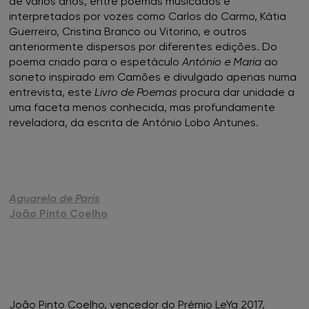
de vários anos, entre poemas musicados e
FNAC Castelo Branco
interpretados por vozes como Carlos do Carmo, Kátia
Guerreiro, Cristina Branco ou Vitorino, e outros
FNAC Chiado
anteriormente dispersos por diferentes edições. Do
poema criado para o espetáculo
António e Maria
ao
soneto inspirado em Camões e divulgado apenas numa
FNAC Coimbra
entrevista, este
Livro de Poemas
procura dar unidade a
uma faceta menos conhecida, mas profundamente
FNAC Colombo
reveladora, da escrita de António Lobo Antunes.
FNAC Évora
FNAC Faro
Aguarela de Paris
João Pinto Coelho
FNAC Gaia
FNAC Guimarães
FNAC IST
João Pinto Coelho, vencedor do Prémio LeYa 2017,