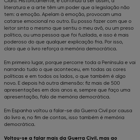
Claro. Historicamente, e continua a ser assim, a
FNAC Vasco da Gama
literatura e a arte têm um poder que a legislação não
tem: a emoção. Apelam à emoção, provocam uma
FNAC Viana do Castelo
catarse emocional no outro. Eu posso fazer com que o
leitor sinta o mesmo que sentiu o meu avô, ou um preso
FNAC Vila Real
político, ou uma pessoa que foi fuzilada, e isso é mais
poderoso do que qualquer explicação fria. Por isso,
claro que o livro reforça a memória democrática.
FNAC Viseu
Em primeiro lugar, porque percorre toda a Península e vai
narrando tudo o que aconteceu, em todas as cores
políticas e em todos os lados, o que também é algo
novo. E depois há outra dimensão: fiz mais de 500
apresentações em dois anos e, sempre que faço uma
apresentação, falo de memória democrática.
Em Espanha voltou a falar-se da Guerra Civil por causa
do livro e, no fim de contas, isso também é memória
democrática.
Voltou-se a falar mais da Guerra Civil, mas ao