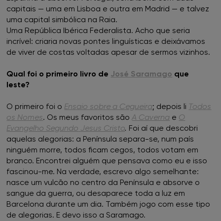
capitais — uma em Lisboa e outra em Madrid — e talvez
uma capital simbólica na Raia.
Uma República Ibérica Federalista. Acho que seria
incrível: criaria novas pontes linguísticas e deixávamos
de viver de costas voltadas apesar de sermos vizinhos.
Qual foi o primeiro livro de
José Saramago
que
leste?
O primeiro foi o
Ensaio sobre a Cegueira
; depois li
Todos
os Nomes
. Os meus favoritos são
A Caverna
e
O
Evangelho Segundo
Jesus Cristo
.
Foi aí que descobri
aquelas alegorias: a Península separa-se, num país
ninguém morre, todos ficam cegos, todos votam em
branco. Encontrei alguém que pensava como eu e isso
fascinou-me. Na verdade, escrevo algo semelhante:
nasce um vulcão no centro da Península e absorve o
sangue da guerra, ou desaparece toda a luz em
Barcelona durante um dia. Também jogo com esse tipo
de alegorias. E devo isso a Saramago.