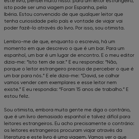
este livro, pensei muito nisso: para um leitor estrangeiro,
isto pode ser uma viagem por Espanha, pela
Ibéria. Estou convencido de que qualquer leitor que
tenha curiosidade pelo país e vontade de viajar vai
poder fazê-lo através do livro. Por isso, sou otimista.
Lembro-me de que, enquanto o escrevia, há um
momento em que descrevo o que é um bar. Para um
espanhol, um bar é um lugar de encontro. E o meu editor
dizia-me: “Isto tem de sair.” E eu respondia: “Não,
porque o leitor estrangeiro precisa de perceber o que é
um bar para nós.” E ele dizia-me: “David, se calhar
vamos vender cem exemplares e esse leitor nem
existe.” E eu respondia: “Foram 15 anos de trabalho.” E
estou feliz.
Sou otimista, embora muita gente me diga o contrário,
que é um livro demasiado espanhol e talvez difícil para
leitores estrangeiros. Eu acho precisamente o contrário:
os leitores estrangeiros procuram viajar através da
literatura e este livro é uma viagem. Vamos ver o que