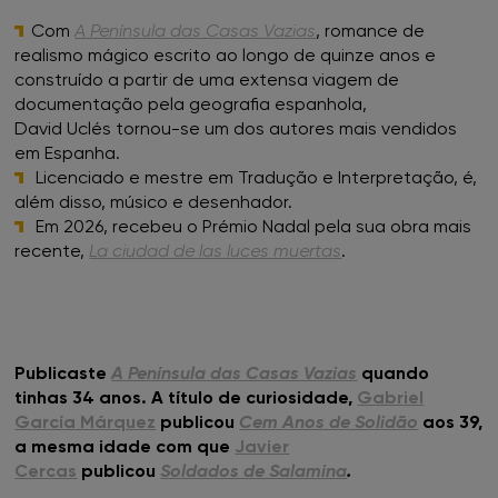
Com
A Península das Casas Vazias
, romance de
realismo mágico escrito ao longo de quinze anos e
construído a partir de uma extensa viagem de
documentação pela geografia espanhola,
David Uclés tornou-se um dos autores mais vendidos
em Espanha.
Licenciado e mestre em Tradução e Interpretação, é,
além disso, músico e desenhador.
Em 2026, recebeu o Prémio Nadal pela sua obra mais
recente,
La ciudad de las luces muertas
.
Publicaste
A Península das Casas Vazias
quando
tinhas 34 anos. A título de curiosidade,
Gabriel
García Márquez
publicou
Cem Anos de Solidão
aos 39,
a mesma idade com que
Javier
Cercas
publicou
Soldados de Salamina
.