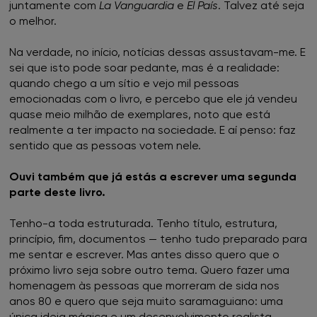
juntamente com
La Vanguardia
e
El País
. Talvez até seja
o melhor.
Na verdade, no início, notícias dessas assustavam-me. E
sei que isto pode soar pedante, mas é a realidade:
quando chego a um sítio e vejo mil pessoas
emocionadas com o livro, e percebo que ele já vendeu
quase meio milhão de exemplares, noto que está
realmente a ter impacto na sociedade. E aí penso: faz
sentido que as pessoas votem nele.
Ouvi também que já estás a escrever uma segunda
parte deste livro.
Tenho-a toda estruturada. Tenho título, estrutura,
princípio, fim, documentos — tenho tudo preparado para
me sentar e escrever. Mas antes disso quero que o
próximo livro seja sobre outro tema. Quero fazer uma
homenagem às pessoas que morreram de sida nos
anos 80 e quero que seja muito saramaguiano: uma
única ideia mágica e um desenvolvimento realista.