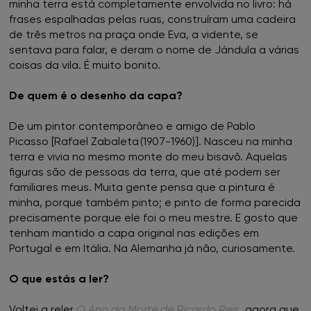
minha terra está completamente envolvida no livro: há
frases espalhadas pelas ruas, construíram uma cadeira
de três metros na praça onde Eva, a vidente, se
sentava para falar, e deram o nome de Jándula a várias
coisas da vila. É muito bonito.
De quem é o desenho da capa?
De um pintor contemporâneo e amigo de Pablo
Picasso [Rafael Zabaleta (1907-1960)]. Nasceu na minha
terra e vivia no mesmo monte do meu bisavô. Aquelas
figuras são de pessoas da terra, que até podem ser
familiares meus. Muita gente pensa que a pintura é
minha, porque também pinto; e pinto de forma parecida
precisamente porque ele foi o meu mestre. E gosto que
tenham mantido a capa original nas edições em
Portugal e em Itália. Na Alemanha já não, curiosamente.
O que estás a ler?
Voltei a reler
O Ano da Morte de Ricardo Reis
, agora que