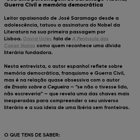
Guerra Civil e memória democrática
HALL OF FAME
Leitor apaixonado de José Saramago desde a
SOBRE
adolescência, tatuou a assinatura do Nobel da
Literatura na sua primeira passagem por
Lisboa.
David Uclés
fala de
A Península das
Casas Vazias
como quem reconhece uma dívida
literária fundadora.
Nesta entrevista, o autor espanhol reflete sobre
memória democrática, franquismo e Guerra Civil,
mas é na relação quase obsessiva com o autor
de
Ensaio sobre a Cegueira
— “se não o tivesse lido,
não escreveria” — que revela uma das chaves mais
inesperadas para compreender o seu universo
literário e a sua ideia de uma Ibéria sem fronteiras.
O QUE TENS DE SABER: