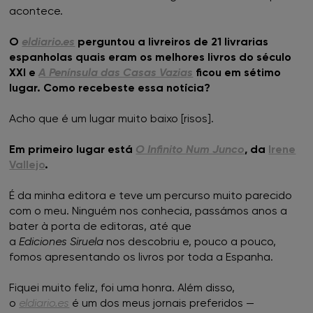
acontece.
O
eldiario.es
perguntou a livreiros de 21 livrarias
espanholas quais eram os melhores livros do século
XXI e
A Península das Casas Vazias
ficou em sétimo
lugar. Como recebeste essa notícia?
Acho que é um lugar muito baixo [risos].
Em primeiro lugar está
O Infinito Num Junco
, da
Irene
Vallejo
.
É da minha editora e teve um percurso muito parecido
com o meu. Ninguém nos conhecia, passámos anos a
bater à porta de editoras, até que
a
Ediciones Siruela
nos descobriu e, pouco a pouco,
fomos apresentando os livros por toda a Espanha.
Fiquei muito feliz, foi uma honra. Além disso,
o
eldiario.es
é um dos meus jornais preferidos —