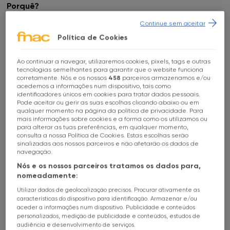
Porquê?
Continue sem aceitar
Porque ninguém o publicava. Não havia maneira de me
Política de Cookies
lerem. Era uma sensação constante de estar a
envelhecer, de levar 15 anos nisto e de ninguém me
prestar atenção. No final, felizmente, tudo acabou por
Ao continuar a navegar, utilizaremos cookies, pixels, tags e outras
Escolhe a tua loja FNAC
tecnologias semelhantes para garantir que o website funciona
correr bem.
corretamente. Nós e os nossos
458
parceiros armazenamos e/ou
acedemos a informações num dispositivo, tais como
identificadores únicos em cookies para tratar dados pessoais.
E durante esses 15 anos de escrita, houve alguém que
Todas as Lojas
Pode aceitar ou gerir as suas escolhas clicando abaixo ou em
acreditasse mais no livro do que tu? Quem foi o teu
qualquer momento na página da política de privacidade. Para
principal apoio durante esse processo?
mais informações sobre cookies e a forma como os utilizamos ou
FNAC Alameda
para alterar as tuas preferências, em qualquer momento,
consulta a nossa Política de Cookies. Estas escolhas serão
Nenhum amigo o leu, nenhum editor me deu
feedback
.
sinalizadas aos nossos parceiros e não afetarão os dados de
FNAC Alfragide
Ninguém. Escrevia sozinho. Confiava no mundo que
navegação.
estava a criar, nas suas próprias regras, na sua própria
Nós e os nossos parceiros tratamos os dados para,
FNAC AlgarveShopping
arquitetura, e isso fazia-me feliz. Ao mesmo tempo,
nomeadamente:
tinha consciência de que nunca se tinha contado toda
Utilizar dados de geolocalização precisos. Procurar ativamente as
a Guerra Civil num único livro. E o realismo mágico já não
FNAC Almada
características do dispositivo para identificação. Armazenar e/ou
aceder a informações num dispositivo. Publicidade e conteúdos
se fazia há muito tempo, nem em Espanha nem na
personalizados, medição de publicidade e conteúdos, estudos de
América Latina. Pensava: “David, se tiveres sorte, isto
FNAC Amoreiras
audiência e desenvolvimento de serviços.