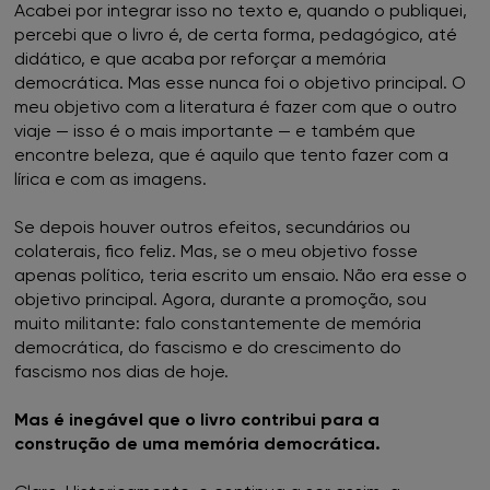
Acabei por integrar isso no texto e, quando o publiquei,
percebi que o livro é, de certa forma, pedagógico, até
FNAC NorteShopping
didático, e que acaba por reforçar a memória
democrática. Mas esse nunca foi o objetivo principal. O
meu objetivo com a literatura é fazer com que o outro
FNAC NOVA SBE
viaje — isso é o mais importante — e também que
encontre beleza, que é aquilo que tento fazer com a
FNAC Oeiras
lírica e com as imagens.
FNAC Penafiel
Se depois houver outros efeitos, secundários ou
colaterais, fico feliz. Mas, se o meu objetivo fosse
apenas político, teria escrito um ensaio. Não era esse o
FNAC Setúbal
objetivo principal. Agora, durante a promoção, sou
muito militante: falo constantemente de memória
FNAC Sintra
democrática, do fascismo e do crescimento do
fascismo nos dias de hoje.
FNAC Torres Novas
Mas é inegável que o livro contribui para a
FNAC UBBO
construção de uma memória democrática.