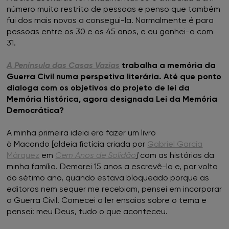
número muito restrito de pessoas e penso que também
fui dos mais novos a consegui-la. Normalmente é para
FNAC Faro
pessoas entre os 30 e os 45 anos, e eu ganhei-a com
31.
FNAC Gaia
A Península das Casas Vazias
trabalha a memória da
FNAC Guimarães
Guerra Civil numa perspetiva literária. Até que ponto
dialoga com os objetivos do projeto de lei da
Memória Histórica, agora designada Lei da Memória
FNAC IST
Democrática?
FNAC Leiria
A minha primeira ideia era fazer um livro
à Macondo [aldeia fictícia criada por
Gabriel García
FNAC Loulé
Márquez
em
Cem Anos de Solidão
]
com as histórias da
minha família. Demorei 15 anos a escrevê-lo e, por volta
do sétimo ano, quando estava bloqueado porque as
FNAC Madeira
editoras nem sequer me recebiam, pensei em incorporar
a Guerra Civil. Comecei a ler ensaios sobre o tema e
FNAC Mar Shopping
pensei: meu Deus, tudo o que aconteceu.
FNAC Montijo