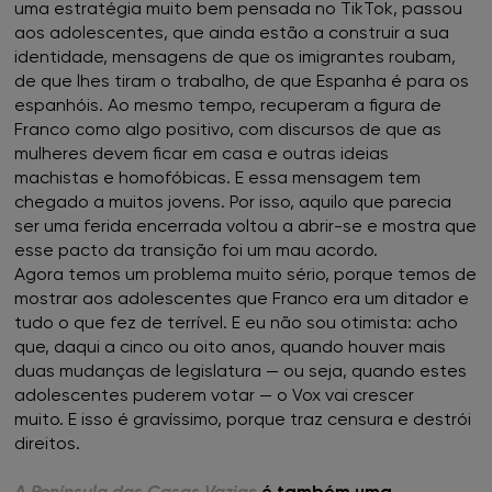
uma estratégia muito bem pensada no TikTok, passou
aos adolescentes, que ainda estão a construir a sua
identidade, mensagens de que os imigrantes roubam,
de que lhes tiram o trabalho, de que Espanha é para os
espanhóis. Ao mesmo tempo, recuperam a figura de
Franco como algo positivo, com discursos de que as
mulheres devem ficar em casa e outras ideias
machistas e homofóbicas. E essa mensagem tem
chegado a muitos jovens. Por isso, aquilo que parecia
ser uma ferida encerrada voltou a abrir-se e mostra que
esse pacto da transição foi um mau acordo.
Agora temos um problema muito sério, porque temos de
mostrar aos adolescentes que Franco era um ditador e
tudo o que fez de terrível. E eu não sou otimista: acho
que, daqui a cinco ou oito anos, quando houver mais
duas mudanças de legislatura — ou seja, quando estes
adolescentes puderem votar — o Vox vai crescer
muito. E isso é gravíssimo, porque traz censura e destrói
direitos.
A Península das Casas Vazias
é também uma