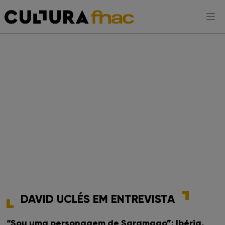
Escolhe a tua FNAC
AGENDA
EXPOSIÇÕES
PROJETOS CULTURA FNAC
ENTREVISTAS
DAVID UCLÉS EM ENTREVISTA
TOMA-NOTA
“Sou uma personagem de Saramago”: Ibéria,