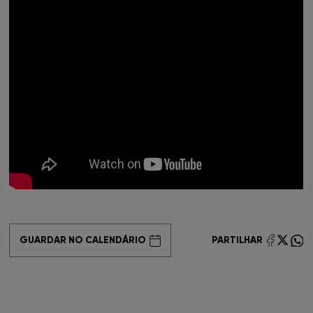
FNAC Chiado
FNAC Coimbra
FNAC Colombo
FNAC Évora
FNAC Faro
FNAC Gaia
FNAC Guimarães
GUARDAR NO CALENDÁRIO
PARTILHAR
FNAC IST
FNAC Leiria