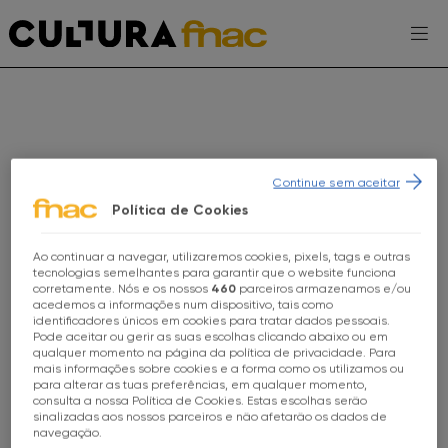
Escolhe a tua FNAC
Continue sem aceitar
Política de Cookies
AGENDA
Ao continuar a navegar, utilizaremos cookies, pixels, tags e outras
Escolhe a tua loja FNAC
tecnologias semelhantes para garantir que o website funciona
corretamente. Nós e os nossos
460
parceiros armazenamos e/ou
EXPOSIÇÕES
acedemos a informações num dispositivo, tais como
identificadores únicos em cookies para tratar dados pessoais.
Todas as Lojas
PROJETOS CULTURA FNAC
Pode aceitar ou gerir as suas escolhas clicando abaixo ou em
qualquer momento na página da política de privacidade. Para
mais informações sobre cookies e a forma como os utilizamos ou
FNAC Alameda
ENTREVISTAS
para alterar as tuas preferências, em qualquer momento,
consulta a nossa Política de Cookies. Estas escolhas serão
sinalizadas aos nossos parceiros e não afetarão os dados de
TOMA-NOTA
WORKSHOP
TECNOLOGIA
FNAC Alfragide
navegação.