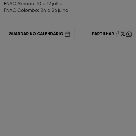
FNAC Almada: 10 a 12 julho
FNAC Colombo: 24 a 26 julho
FNAC Coimbra
FNAC Colombo
GUARDAR NO CALENDÁRIO
PARTILHAR
FNAC Évora
FNAC Faro
FNAC Gaia
FNAC Guimarães
FNAC IST
FNAC Leiria
FNAC Loulé