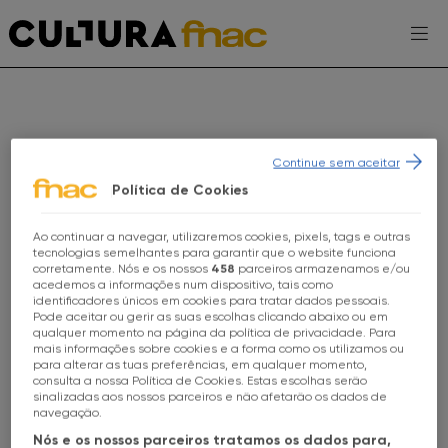
Escolhe a tua FNAC
Continue sem aceitar
Política de Cookies
Ao continuar a navegar, utilizaremos cookies, pixels, tags e outras
Escolhe a tua loja FNAC
AGENDA
tecnologias semelhantes para garantir que o website funciona
corretamente. Nós e os nossos
458
parceiros armazenamos e/ou
acedemos a informações num dispositivo, tais como
EXPOSIÇÕES
identificadores únicos em cookies para tratar dados pessoais.
Todas as Lojas
Pode aceitar ou gerir as suas escolhas clicando abaixo ou em
qualquer momento na página da política de privacidade. Para
PROJETOS CULTURA FNAC
mais informações sobre cookies e a forma como os utilizamos ou
FNAC Alameda
para alterar as tuas preferências, em qualquer momento,
ENTREVISTAS
consulta a nossa Política de Cookies. Estas escolhas serão
sinalizadas aos nossos parceiros e não afetarão os dados de
FNAC Alfragide
navegação.
TOMA-NOTA
WORKSHOP
FAMÍLIA
Nós e os nossos parceiros tratamos os dados para,