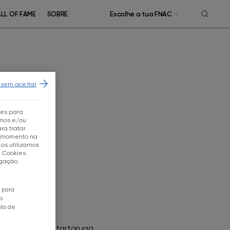
LL OF FAME
SOBRE
Escolhe a tua FNAC
 sem aceitar
tes para
mos e/ou
ra tratar
r momento na
os utilizamos
e Cookies.
egação.
ROL
o para
s
nto de
o construir uma tartaruga