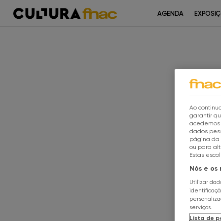
AGENDA
EXPOSI
Ao continua
garantir q
acedemos a
dados pess
página da 
ou para al
Estas esco
Nós e os
Utilizar da
identificaç
personaliz
serviços.
Lista de p