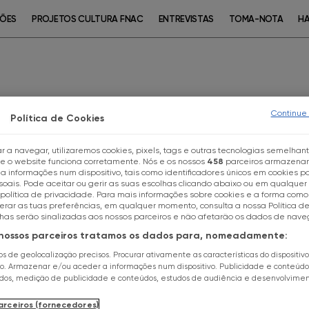
ÇÕES
PROJETOS CULTURA FNAC
ENTREVISTAS
TOMA-NOTA
HA
Continue
Política de Cookies
WORKSHOP
FAMÍLIA
r a navegar, utilizaremos cookies, pixels, tags e outras tecnologias semelhan
ue o website funciona corretamente. Nós e os nossos
458
parceiros armazena
Escolhe a tua loja FNAC
07
Jun
14h30
a
c
 informações num dispositivo, tais como identificadores únicos em cookies pa
oais. Pode aceitar ou gerir as suas escolhas clicando abaixo ou em qualque
ENTRADA LIVRE
política de privacidade. Para mais informações sobre cookies e a forma como 
terar as tuas preferências, em qualquer momento, consulta a nossa Política d
Todas as Lojas
lhas serão sinalizadas aos nossos parceiros e não afetarão os dados de nav
COM A ANIMADORA CA
 nossos parceiros tratamos os dados para, nomeadamente:
FNAC Alameda
FNAC LOULÉ
dos de geolocalização precisos. Procurar ativamente as características do dispositiv
ão. Armazenar e/ou aceder a informações num dispositivo. Publicidade e conteúdo
ados, medição de publicidade e conteúdos, estudos de audiência e desenvolvime
FNAC Alfragide
arceiros (fornecedores)
Nesta atividade, as crianças irã