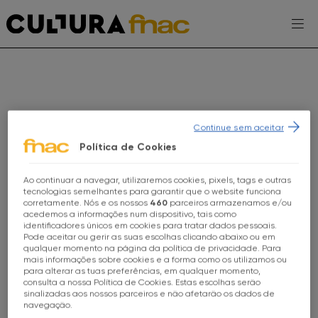
Escolhe a tua FNAC
Continue sem aceitar
Política de Cookies
AGENDA
Ao continuar a navegar, utilizaremos cookies, pixels, tags e outras
Escolhe a tua loja FNAC
tecnologias semelhantes para garantir que o website funciona
corretamente. Nós e os nossos
460
parceiros armazenamos e/ou
EXPOSIÇÕES
acedemos a informações num dispositivo, tais como
identificadores únicos em cookies para tratar dados pessoais.
Todas as Lojas
Pode aceitar ou gerir as suas escolhas clicando abaixo ou em
PROJETOS CULTURA FNAC
qualquer momento na página da política de privacidade. Para
mais informações sobre cookies e a forma como os utilizamos ou
FNAC Alameda
ENTREVISTAS
para alterar as tuas preferências, em qualquer momento,
consulta a nossa Política de Cookies. Estas escolhas serão
sinalizadas aos nossos parceiros e não afetarão os dados de
TOMA-NOTA
FNAC Alfragide
FNAC KIDS
FAMÍLIA
navegação.