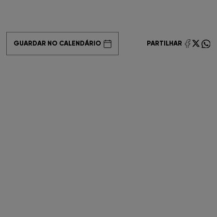
FNAC Coimbra
FNAC Colombo
GUARDAR NO CALENDÁRIO
PARTILHAR
FNAC Évora
FNAC Faro
FNAC Gaia
FNAC Guimarães
FNAC IST
FNAC Leiria
FNAC Loulé