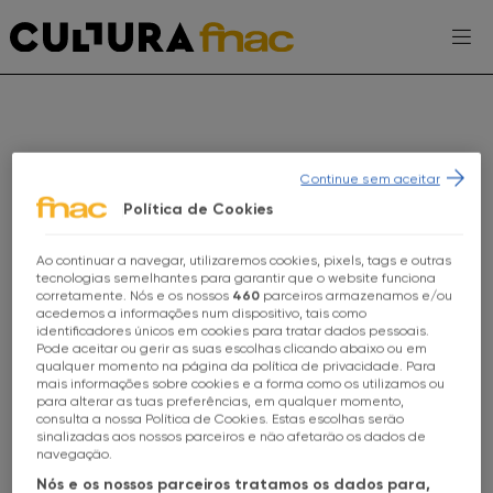
Escolhe a tua FNAC
Continue sem aceitar
Política de Cookies
Ao continuar a navegar, utilizaremos cookies, pixels, tags e outras
Escolhe a tua loja FNAC
AGENDA
tecnologias semelhantes para garantir que o website funciona
corretamente. Nós e os nossos
460
parceiros armazenamos e/ou
acedemos a informações num dispositivo, tais como
EXPOSIÇÕES
identificadores únicos em cookies para tratar dados pessoais.
Todas as Lojas
Pode aceitar ou gerir as suas escolhas clicando abaixo ou em
qualquer momento na página da política de privacidade. Para
PROJETOS CULTURA FNAC
mais informações sobre cookies e a forma como os utilizamos ou
FNAC Alameda
para alterar as tuas preferências, em qualquer momento,
ENTREVISTAS
consulta a nossa Política de Cookies. Estas escolhas serão
sinalizadas aos nossos parceiros e não afetarão os dados de
FNAC Alfragide
navegação.
TOMA-NOTA
FNAC KIDS
FAMÍLIA
Nós e os nossos parceiros tratamos os dados para,