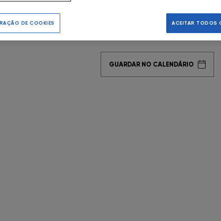
de truques mágicos surpreende
FNAC AlgarveShopping
RAÇÃO DE COOKIES
ACEITAR TODOS 
FNAC Almada
FNAC Amoreiras
GUARDAR NO CALENDÁRIO
FNAC Av Roma
FNAC Aveiro
FNAC Braga
FNAC Cascais
FNAC Castelo Branco