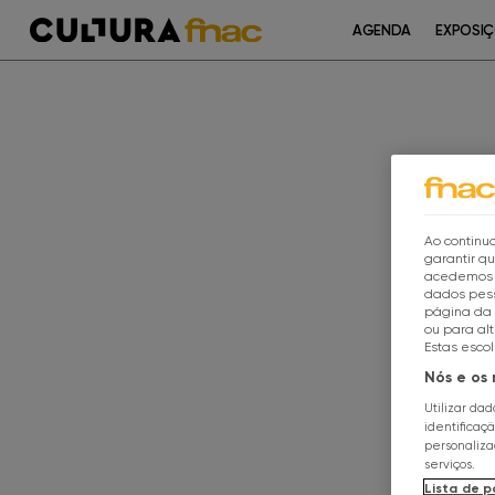
AGENDA
EXPOSI
Ao continua
garantir q
acedemos a
dados pess
página da 
ou para al
Estas esco
Nós e os
Utilizar da
identificaç
personaliz
serviços.
Lista de p