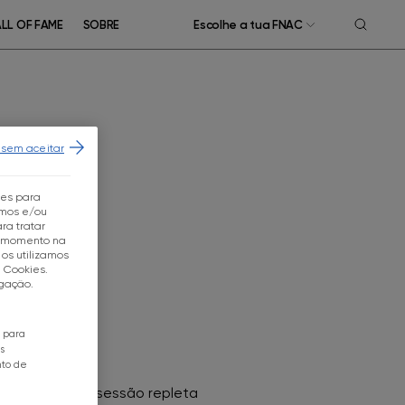
LL OF FAME
SOBRE
Escolhe a tua FNAC
 sem aceitar
tes para
mos e/ou
ra tratar
r momento na
os utilizamos
e Cookies.
egação.
o para
s
nto de
ADOR
a-nos com uma sessão repleta