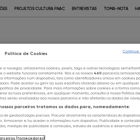
ÇÕES
PROJETOS CULTURA FNAC
ENTREVISTAS
TOMA-NOTA
HA
Continue
Política de Cookies
FNAC KIDS
r a navegar, utilizaremos cookies, pixels, tags e outras tecnologias semelhan
ue o website funciona corretamente. Nós e os nossos
460
parceiros armazena
Escolhe a tua loja FNAC
17
Mai
11h30
a
c
 informações num dispositivo, tais como identificadores únicos em cookies pa
oais. Pode aceitar ou gerir as suas escolhas clicando abaixo ou em qualque
política de privacidade. Para mais informações sobre cookies e a forma como 
MAGIA À LA CARTE
terar as tuas preferências, em qualquer momento, consulta a nossa Política d
Todas as Lojas
lhas serão sinalizadas aos nossos parceiros e não afetarão os dados de nav
FNAC ALAMEDA
 nossos parceiros tratamos os dados para, nomeadamente:
FNAC Alameda
dos de geolocalização precisos. Procurar ativamente as características do dispositiv
ão. Armazenar e/ou aceder a informações num dispositivo. Publicidade e conteúdo
ados, medição de publicidade e conteúdos, estudos de audiência e desenvolvime
POR RUI RAMOS, BAÚ DO CONT
FNAC Alfragide
O Ilusionista Rui Ramos encant
arceiros (fornecedores)