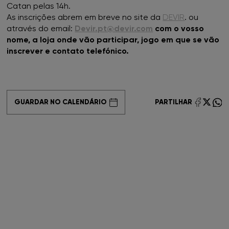
Catan pelas 14h.
As inscrições abrem em breve no site da
DEVIR
. ou
FNAC Coimbra
através do email:
Devir.pt@devir.com
com o vosso
nome, a loja onde vão participar, jogo em que se vão
FNAC Colombo
inscrever e contato telefónico.
FNAC Évora
FNAC Faro
GUARDAR NO CALENDÁRIO
PARTILHAR
FNAC Gaia
FNAC Guimarães
FNAC IST
FNAC Leiria
FNAC Loulé