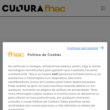
Escolhe a tua FNAC
Continue sem aceitar
Política de Cookies
AGENDA
Ao continuar a navegar, utilizaremos cookies, pixels, tags e outras
Escolhe a tua loja FNAC
tecnologias semelhantes para garantir que o website funciona
EXPOSIÇÕES
corretamente. Nós e os nossos
460
parceiros armazenamos e/ou
acedemos a informações num dispositivo, tais como
PROJETOS CULTURA FNAC
identificadores únicos em cookies para tratar dados pessoais.
Todas as Lojas
Pode aceitar ou gerir as suas escolhas clicando abaixo ou em
qualquer momento na página da política de privacidade. Para
ENTREVISTAS
mais informações sobre cookies e a forma como os utilizamos ou
FNAC Alameda
para alterar as tuas preferências, em qualquer momento,
consulta a nossa Política de Cookies. Estas escolhas serão
TOMA-NOTA
GAMING SESSIONS
sinalizadas aos nossos parceiros e não afetarão os dados de
FNAC Alfragide
navegação.