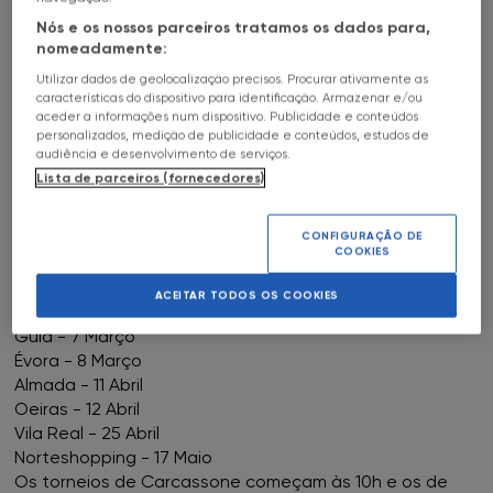
HALL OF FAME
17
Mai
10h
a
c
Nós e os nossos parceiros tratamos os dados para,
FNAC AlgarveShopping
nomeadamente:
SOBRE
TORNEIOS CATAN & CARCASSONE
Utilizar dados de geolocalização precisos. Procurar ativamente as
FNAC Almada
características do dispositivo para identificação. Armazenar e/ou
FNAC NORTESHOPPING
aceder a informações num dispositivo. Publicidade e conteúdos
personalizados, medição de publicidade e conteúdos, estudos de
FNAC Amoreiras
audiência e desenvolvimento de serviços.
Lista de parceiros (fornecedores)
Qualificadores Nacionais Catan e Carcassone 2026.
FNAC Av Roma
Os qualificadores nacionais de Catan e Carcassone
CONFIGURAÇÃO DE
COOKIES
regressam às FNACs com passagem por várias lojas
FNAC Aveiro
nacionais.
ACEITAR TODOS OS COOKIES
Podem se inscrever e participar nas seguintes lojas:
FNAC Braga
Guia - 7 Março
Évora - 8 Março
FNAC Cascais
Almada - 11 Abril
Oeiras - 12 Abril
Vila Real - 25 Abril
FNAC Castelo Branco
Norteshopping - 17 Maio
Os torneios de Carcassone começam às 10h e os de
FNAC Chiado