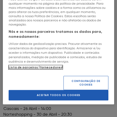
qualquer momento na página da política de privacidade. Para
HALL OF FAME
17
Mai
10h
a
c
mais informações sobre cookies e a forma como os utilizamos ou
FNAC Alameda
para alterar as tuas preferências, em qualquer momento,
SOBRE
TORNEIOS PUZZLES RAVENSBURGUER
consulta a nossa Política de Cookies. Estas escolhas serão
sinalizadas aos nossos parceiros e não afetarão os dados de
FNAC Alfragide
navegação.
FNAC COIMBRA
Nós e os nossos parceiros tratamos os dados para,
FNAC AlgarveShopping
nomeadamente:
Utilizar dados de geolocalização precisos. Procurar ativamente as
Os torneios de Puzzles Ravensburguer estão de
FNAC Almada
características do dispositivo para identificação. Armazenar e/ou
regresso à FNAC para mais uma temporada de eventos.
aceder a informações num dispositivo. Publicidade e conteúdos
personalizados, medição de publicidade e conteúdos, estudos de
FNAC Amoreiras
audiência e desenvolvimento de serviços.
Preparem-se para realizar puzzles de todos os tipos,
Lista de parceiros (fornecedores)
que podem ir de poucas a muitas peças.
FNAC Av Roma
Estes são os eventos onde se podem inscrever neste
CONFIGURAÇÃO DE
primeira metade do ano:
COOKIES
FNAC Aveiro
ACEITAR TODOS OS COOKIES
Abril:
FNAC Braga
Oeiras - 18 Abril- 10:00
Cascais - 26 Abril - 14:00
Norteshopping - 30 de Abril - 20:30
FNAC Cascais