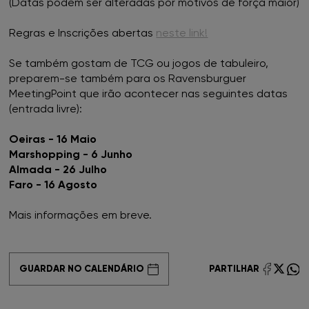
(Datas podem ser alteradas por motivos de força maior)
FNAC Leiria
Regras e Inscrições abertas
neste link!
Se também gostam de TCG ou jogos de tabuleiro,
FNAC Loulé
preparem-se também para os Ravensburguer
MeetingPoint que irão acontecer nas seguintes datas
FNAC Madeira
(entrada livre):
FNAC Mar Shopping
Oeiras - 16 Maio
Marshopping - 6 Junho
Almada - 26 Julho
FNAC Montijo
Faro - 16 Agosto
FNAC NorteShopping
Mais informações em breve.
FNAC NOVA SBE
GUARDAR NO CALENDÁRIO
PARTILHAR
FNAC Oeiras
FNAC Penafiel