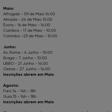
Maio:
FNAC Castelo Branco
Alfragide - 09 de Maio 14:00
Almada - 24 de Maio 15:00
FNAC Chiado
Évora - 16 de Maio - 14:00
Coimbra - 17 de Maio - 10:00
FNAC Coimbra
Colombo -23 de Maio - 10:00
Junho:
FNAC Colombo
Av. Roma - 6 Junho - 10:00
Braga - 7 Junho - 10:00
FNAC Évora
UBBO - 21 Junho - 14:00
Oeiras - 27 Junho - 14:00
FNAC Faro
Inscrições abrem em Maio
Agosto:
FNAC Gaia
Faro 14 - 14h - 18h
Guia 15 - 14h - 18h
FNAC Guimarães
Inscrições abrem em Maio
FNAC IST