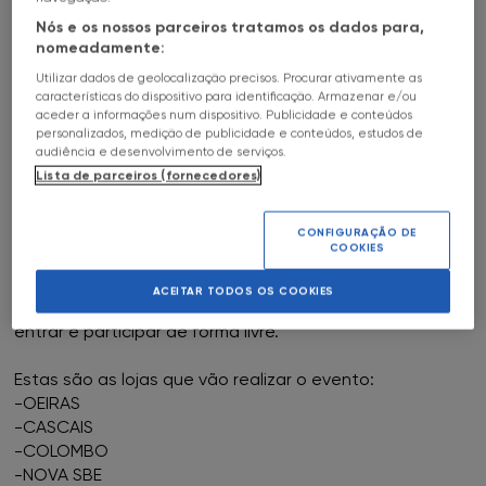
HALL OF FAME
04
Mai
10h
a
c
Nós e os nossos parceiros tratamos os dados para,
FNAC AlgarveShopping
nomeadamente:
SOBRE
STAR WARS MAY 4TH - PUZZLE
Utilizar dados de geolocalização precisos. Procurar ativamente as
FNAC Almada
características do dispositivo para identificação. Armazenar e/ou
FNAC OEIRAS
aceder a informações num dispositivo. Publicidade e conteúdos
personalizados, medição de publicidade e conteúdos, estudos de
FNAC Amoreiras
audiência e desenvolvimento de serviços.
Lista de parceiros (fornecedores)
Na semana do Star Wars May 4TH, as lojas FNAC vão
FNAC Av Roma
abrir os Fóruns para uma iniciativa onde a força de
todos vai ser ainda maior.
CONFIGURAÇÃO DE
COOKIES
FNAC Aveiro
Cada fórum terá um ou mais puzzles Star Wars para
ACEITAR TODOS OS COOKIES
montagem livre, com todos os visitantes a poderem
FNAC Braga
entrar e participar de forma livre.
FNAC Cascais
Estas são as lojas que vão realizar o evento:
-OEIRAS
-CASCAIS
FNAC Castelo Branco
-COLOMBO
-NOVA SBE
FNAC Chiado