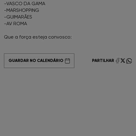
-VASCO DA GAMA
-MARSHOPPING
FNAC Coimbra
-GUIMARÃES
-AV ROMA
FNAC Colombo
Que a força esteja convosco:
FNAC Évora
FNAC Faro
GUARDAR NO CALENDÁRIO
PARTILHAR
FNAC Gaia
FNAC Guimarães
FNAC IST
FNAC Leiria
FNAC Loulé