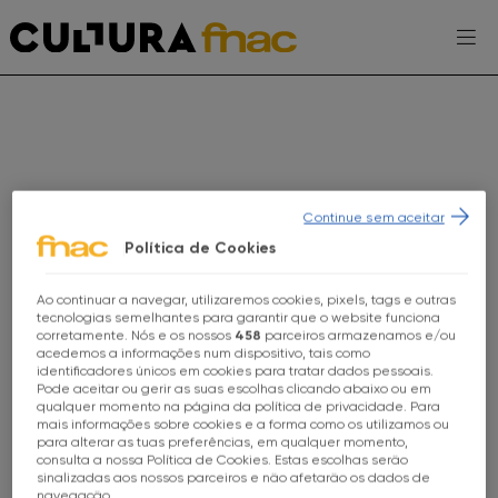
Escolhe a tua FNAC
Continue sem aceitar
Política de Cookies
AGENDA
Ao continuar a navegar, utilizaremos cookies, pixels, tags e outras
Escolhe a tua loja FNAC
tecnologias semelhantes para garantir que o website funciona
EXPOSIÇÕES
corretamente. Nós e os nossos
458
parceiros armazenamos e/ou
acedemos a informações num dispositivo, tais como
PROJETOS CULTURA FNAC
identificadores únicos em cookies para tratar dados pessoais.
Todas as Lojas
Pode aceitar ou gerir as suas escolhas clicando abaixo ou em
qualquer momento na página da política de privacidade. Para
ENTREVISTAS
mais informações sobre cookies e a forma como os utilizamos ou
FNAC Alameda
para alterar as tuas preferências, em qualquer momento,
consulta a nossa Política de Cookies. Estas escolhas serão
TOMA-NOTA
MAY THE 4TH
sinalizadas aos nossos parceiros e não afetarão os dados de
FNAC Alfragide
navegação.