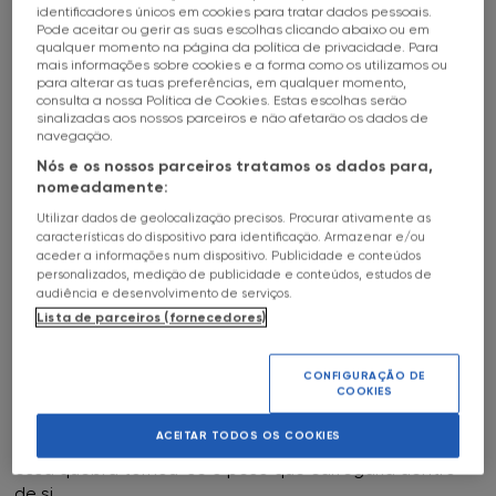
identificadores únicos em cookies para tratar dados pessoais.
Todas as Lojas
HALL OF FAME
16
Abr
-
02
Jun
Date
a
c
Pode aceitar ou gerir as suas escolhas clicando abaixo ou em
qualquer momento na página da política de privacidade. Para
ENTRADA LIVRE
SOBRE
mais informações sobre cookies e a forma como os utilizamos ou
FNAC Alameda
para alterar as tuas preferências, em qualquer momento,
A FUGA
consulta a nossa Política de Cookies. Estas escolhas serão
sinalizadas aos nossos parceiros e não afetarão os dados de
FNAC Alfragide
navegação.
FNAC COLOMBO
Nós e os nossos parceiros tratamos os dados para,
FNAC AlgarveShopping
nomeadamente:
Utilizar dados de geolocalização precisos. Procurar ativamente as
IMAGENS DE UMA HISTÓRIA DE CORAGEM E REDENÇÃO
FNAC Almada
características do dispositivo para identificação. Armazenar e/ou
Livro de Paulo Caetano e Jorge Mateus
aceder a informações num dispositivo. Publicidade e conteúdos
personalizados, medição de publicidade e conteúdos, estudos de
FNAC Amoreiras
audiência e desenvolvimento de serviços.
O final da década de 1950 foi um período de grande
Lista de parceiros (fornecedores)
tensão social. Por baixo da aparente estabilidade do
regime, crescia um país inquieto, onde o medo
FNAC Av Roma
começava lentamente a dar lugar à coragem.
CONFIGURAÇÃO DE
COOKIES
A vida de António Tereso, motorista da Carris e militante
FNAC Aveiro
clandestino do PCP, mudou em outubro de 1958, quando
ACEITAR TODOS OS COOKIES
foi preso pela PIDE. Sob tortura, acabou por falar - e
FNAC Braga
essa quebra tornou-se o peso que carregaria dentro
de si.