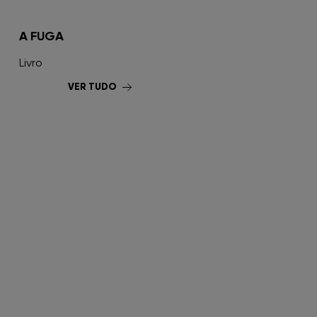
FNAC Penafiel
A FUGA
FNAC Setúbal
Livro
VER TUDO
FNAC Sintra
FNAC Torres Novas
FNAC UBBO
FNAC Vasco da Gama
FNAC Viana do Castelo
FNAC Vila Real
FNAC Viseu