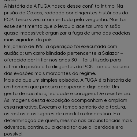
A história de A FUGA nasce desse conflito íntimo. Na
FNAC Cascais
prisão de Caxias, rodeado por dirigentes históricos do
PCP, Terso viveu atormentado pela vergonha. Mas foi
FNAC Castelo Branco
esse sentimento que o levou a aceitar uma missão
quase impossível: organizar a fuga de uma das cadeias
FNAC Chiado
mais vigiadas do país.
Em janeiro de 1961, a operação foi executada com
FNAC Coimbra
audácia: um carro blindado pertencente a Salazar –
oferecido por Hitler nos anos 30 – foi utilizado para
retirar da prisão oito dirigentes do PCP. Tornou-se uma
FNAC Colombo
das evasões mais marcantes do regime.
Mais do que um simples episódio, A FUGA é a história de
FNAC Évora
um homem que procura recuperar a dignidade. Um
gesto de sacrifício, lealdade e coragem. De resistência.
FNAC Faro
As imagens desta exposição acompanham e ampliam
essa narrativa. Evocam o tempo sombrio da ditadura,
os rostos e os lugares de uma luta clandestina. E a
FNAC Gaia
determinação de quem, mesmo nas circunstâncias mais
adversas, continuou a acreditar que a liberdade era
FNAC Guimarães
possível.